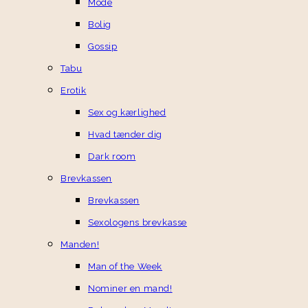
Mode
Bolig
Gossip
Tabu
Erotik
Sex og kærlighed
Hvad tænder dig
Dark room
Brevkassen
Brevkassen
Sexologens brevkasse
Manden!
Man of the Week
Nominer en mand!