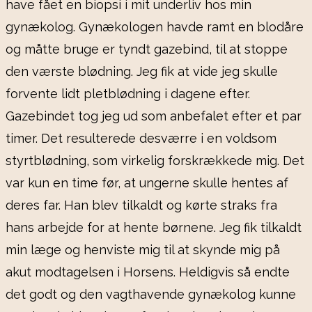
have fået en biopsi i mit underliv hos min
gynækolog. Gynækologen havde ramt en blodåre
og måtte bruge er tyndt gazebind, til at stoppe
den værste blødning. Jeg fik at vide jeg skulle
forvente lidt pletblødning i dagene efter.
Gazebindet tog jeg ud som anbefalet efter et par
timer. Det resulterede desværre i en voldsom
styrtblødning, som virkelig forskrækkede mig. Det
var kun en time før, at ungerne skulle hentes af
deres far. Han blev tilkaldt og kørte straks fra
hans arbejde for at hente børnene. Jeg fik tilkaldt
min læge og henviste mig til at skynde mig på
akut modtagelsen i Horsens. Heldigvis så endte
det godt og den vagthavende gynækolog kunne