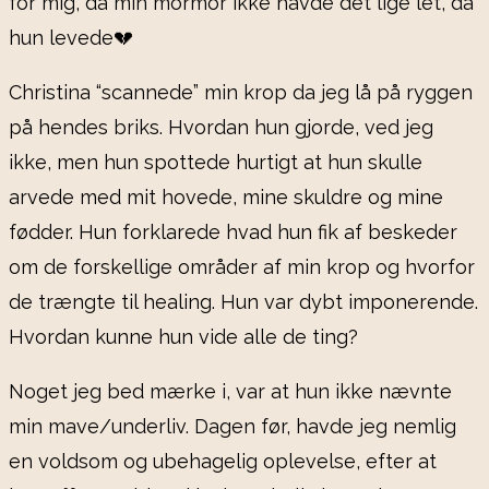
for mig, da min mormor ikke havde det lige let, da
hun levede💔
Christina “scannede” min krop da jeg lå på ryggen
på hendes briks. Hvordan hun gjorde, ved jeg
ikke, men hun spottede hurtigt at hun skulle
arvede med mit hovede, mine skuldre og mine
fødder. Hun forklarede hvad hun fik af beskeder
om de forskellige områder af min krop og hvorfor
de trængte til healing. Hun var dybt imponerende.
Hvordan kunne hun vide alle de ting?
Noget jeg bed mærke i, var at hun ikke nævnte
min mave/underliv. Dagen før, havde jeg nemlig
en voldsom og ubehagelig oplevelse, efter at