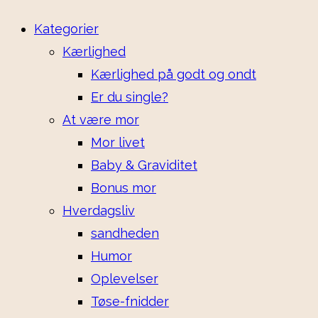
Kategorier
Kærlighed
Kærlighed på godt og ondt
Er du single?
At være mor
Mor livet
Baby & Graviditet
Bonus mor
Hverdagsliv
sandheden
Humor
Oplevelser
Tøse-fnidder