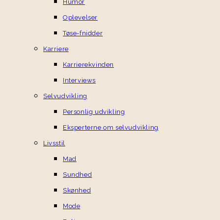
Humor
Oplevelser
Tøse-fnidder
Karriere
Karrierekvinden
Interviews
Selvudvikling
Personlig udvikling
Eksperterne om selvudvikling
Livsstil
Mad
Sundhed
Skønhed
Mode