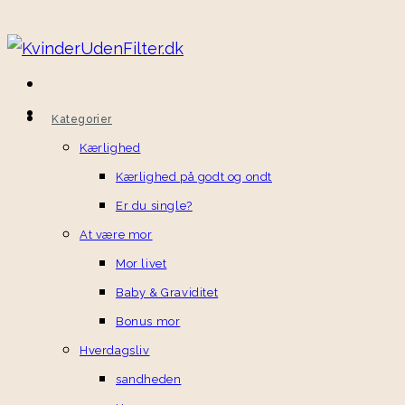
Kategorier
Kærlighed
Kærlighed på godt og ondt
Er du single?
At være mor
Mor livet
Baby & Graviditet
Bonus mor
Hverdagsliv
sandheden