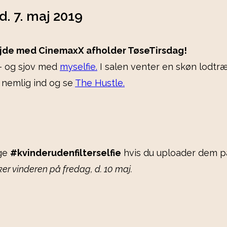
d. 7. maj 2019
rbejde med CinemaxX afholder TøseTirsdag!
– og sjov med
myselfie.
I salen venter en skøn lodtr
l nemlig ind og se
The Hustle.
gge
#kvinderudenfilterselfie
hvis du uploader dem på
ker vinderen på fredag, d. 10 maj.