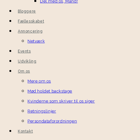
Del med os, Mand!
Bloggere
Fællesskabet
Annoncering
Netværk
Events
Udvikling
Om os
Mere om os
Mød holdet backstage
Kvinderne som skriver til os siger
Retningslinjer
Persondataforordningen
Kontakt