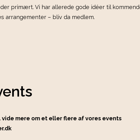
inder primært. Vi har allerede gode idéer til komme
es arrangementer – bliv da medlem.
vents
l vide mere om et eller flere af vores events
er.dk