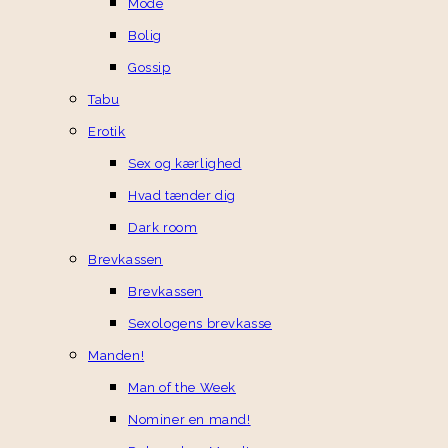
Mode
Bolig
Gossip
Tabu
Erotik
Sex og kærlighed
Hvad tænder dig
Dark room
Brevkassen
Brevkassen
Sexologens brevkasse
Manden!
Man of the Week
Nominer en mand!