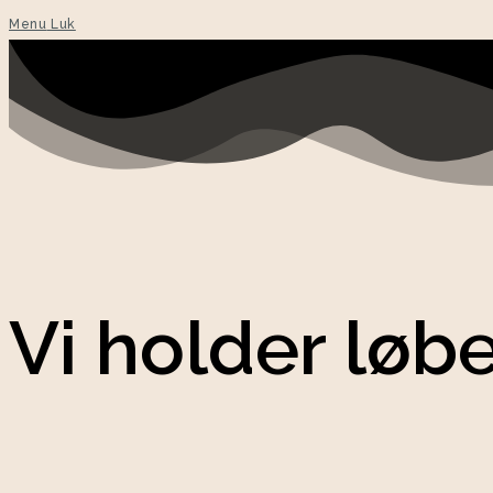
Menu
Luk
Vi holder løb