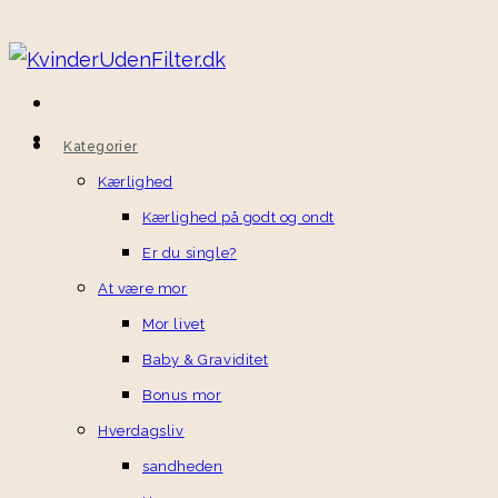
Kategorier
Kærlighed
Kærlighed på godt og ondt
Er du single?
At være mor
Mor livet
Baby & Graviditet
Bonus mor
Hverdagsliv
sandheden