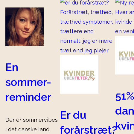
En
sommer-
51%
reminder
dan
Er du
Der er sommervibes
kvi
forårstræt?
i det danske land,