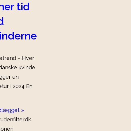
ner tid
d
inderne
etrend – Hver
danske kvinde
gger en
tur i 2024 En
dlægget »
udenfilter.dk
ionen