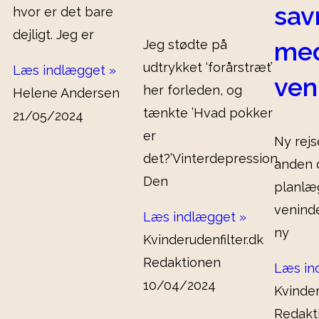
sav
hvor er det bare
dejligt. Jeg er
me
Jeg stødte på
udtrykket ‘forårstræt’
Læs indlægget »
ven
her forleden, og
Helene Andersen
tænkte ’Hvad pokker
21/05/2024
er
Ny rejs
det?’Vinterdepression.
anden 
Den
planlæ
veninde
Læs indlægget »
ny
Kvinderudenfilter.dk
Redaktionen
Læs in
10/04/2024
Kvinder
Redakt