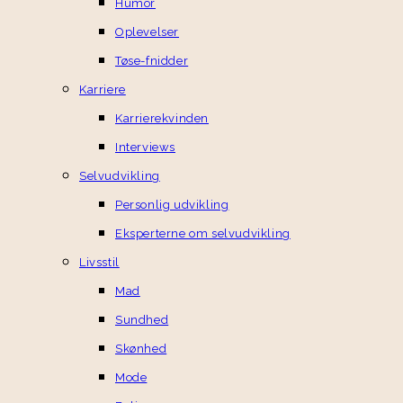
Humor
Oplevelser
Tøse-fnidder
Karriere
Karrierekvinden
Interviews
Selvudvikling
Personlig udvikling
Eksperterne om selvudvikling
Livsstil
Mad
Sundhed
Skønhed
Mode