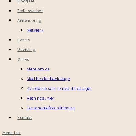
Bloggere
Fællesskabet
Annoncering
Netværk
Events
Udvikling
Om os
Mere om os
Mød holdet backstage
Kvinderne som skriver til os siger
Retningslinjer
Persondataforordningen
Kontakt
Menu
Luk