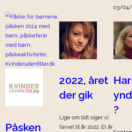
03/04/
2022, året
Har
der gik
ynd
?
Lige om lidt siger vi
Påsken
farvel til år 2022. Et år