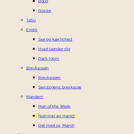
Bolig
Gossip
Tabu
Erotik
Sex og kærlighed
Hvad tænder dig
Dark room
Brevkassen
Brevkassen
Sexologens brevkasse
Manden!
Man of the Week
Nominer en mand!
Del med os, Mand!