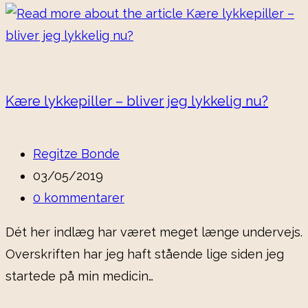
Kære lykkepiller – bliver jeg lykkelig nu?
Post
Regitze Bonde
author:
Post
03/05/2019
published:
Post
0 kommentarer
comments:
Dét her indlæg har været meget længe undervejs.
Overskriften har jeg haft stående lige siden jeg
startede på min medicin…