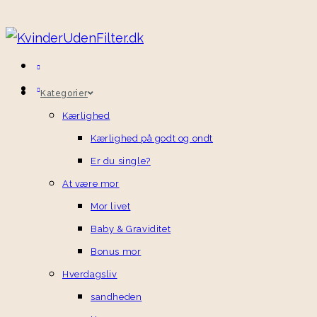
Skip
to
content
Kategorier
Kærlighed
Kærlighed på godt og ondt
Er du single?
At være mor
Mor livet
Baby & Graviditet
Bonus mor
Hverdagsliv
sandheden