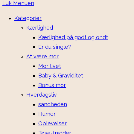
Luk Menuen
Kategorier
Kærlighed
Kærlighed på godt og ondt
Er du single?
At være mor
Mor livet
Baby & Graviditet
Bonus mor
Hverdagsliv
sandheden
Humor
Oplevelser
Tøse-fnidder