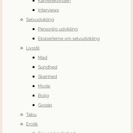
Karrierekvinden
Interviews
Selvudvikling
Personlig udvikling
Eksperterne om selvudvikling
Livsstil
Mad
Sundhed
Skønhed
Mode
Bolig
Gossip
Tabu
Erotik