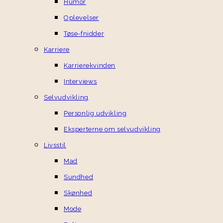
Humor
Oplevelser
Tøse-fnidder
Karriere
Karrierekvinden
Interviews
Selvudvikling
Personlig udvikling
Eksperterne om selvudvikling
Livsstil
Mad
Sundhed
Skønhed
Mode