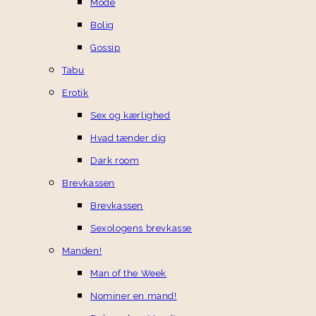
Mode
Bolig
Gossip
Tabu
Erotik
Sex og kærlighed
Hvad tænder dig
Dark room
Brevkassen
Brevkassen
Sexologens brevkasse
Manden!
Man of the Week
Nominer en mand!