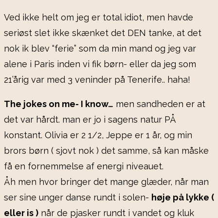
Ved ikke helt om jeg er total idiot, men havde
seriøst slet ikke skænket det DEN tanke, at det
nok ik blev “ferie” som da min mand og jeg var
alene i Paris inden vi fik børn- eller da jeg som
21’årig var med 3 veninder på Tenerife.. haha!
The jokes on me- I know…
men sandheden er at
det var hårdt. man er jo i sagens natur PÅ
konstant. Olivia er 2 1/2, Jeppe er 1 år, og min
brors børn ( sjovt nok ) det samme, så kan måske
få en fornemmelse af energi niveauet.
Åh men hvor bringer det mange glæder, når man
ser sine unger danse rundt i solen-
høje på lykke (
eller is )
når de pjasker rundt i vandet og kluk