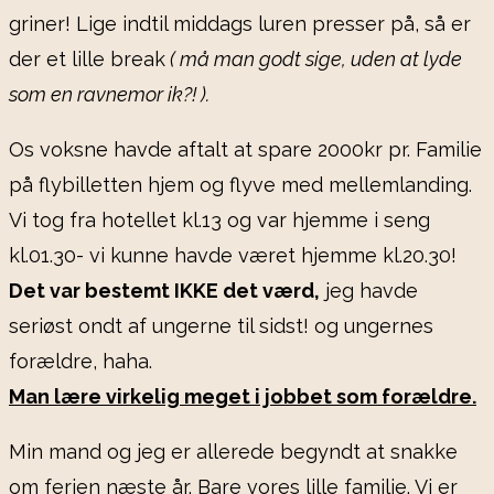
griner! Lige indtil middags luren presser på, så er
der et lille break
( må man godt sige, uden at lyde
som en ravnemor ik?! ).
Os voksne havde aftalt at spare 2000kr pr. Familie
på flybilletten hjem og flyve med mellemlanding.
Vi tog fra hotellet kl.13 og var hjemme i seng
kl.01.30- vi kunne havde været hjemme kl.20.30!
Det var bestemt IKKE det værd,
jeg havde
seriøst ondt af ungerne til sidst! og ungernes
forældre, haha.
Man lære virkelig meget i jobbet som forældre.
Min mand og jeg er allerede begyndt at snakke
om ferien næste år. Bare vores lille familie. Vi er