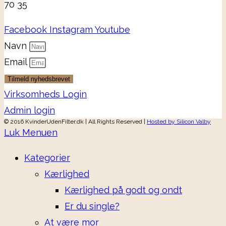
70 35
Facebook
Instagram
Youtube
Navn
Email
Tilmeld nyhedsbrevet
Virksomheds Login
Admin login
© 2016 KvinderUdenFilter.dk | All Rights Reserved |
Hosted by Silicon Valby
Luk Menuen
Kategorier
Kærlighed
Kærlighed på godt og ondt
Er du single?
At være mor