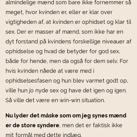
almindelige mænd som bare ikke fornemmer så
meget, hvor kvinden er, eller er klar over
vigtigheden af, at kvinden er ophidset og klar til
sex. Der er masser af mænd, som ikke har en
dyt forstand på kvindens forskellige niveauer af
ophidselse og hvad de betyder for god sex,
både for hende, men da også for dem selv. For
hvis kvinden nåede at være med i
ophidselsesfasen og hun blev varmet godt op,
ville hun jo nyde sex og have det igen og igen.
Så ville det være en win-win situation.
Nu lyder det måske som om jeg synes mænd
er de store syndere
, men det er faktisk ikke
mit formål med dette indlæg.