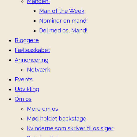
Manden!
Man of the Week
Nominer en mand!
Del med os, Mand!
Bloggere
Fællesskabet
Annoncering
Netværk
Events
Udvikling
Om os
Mere om os
Mød holdet backstage
Kvinderne som skriver til os siger