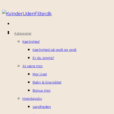
Kategorier
Kærlighed
Kærlighed på godt og ondt
Er du single?
At være mor
Mor livet
Baby & Graviditet
Bonus mor
Hverdagsliv
sandheden