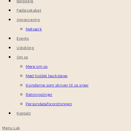
Bloggere
Fællesskabet
Annoncering
Netværk
Events
Udvikling
Om os
Mere om os
Mød holdet backstage
Kvinderne som skriver til os siger
Retningslinjer
Persondataforordningen
Kontakt
Menu
Luk