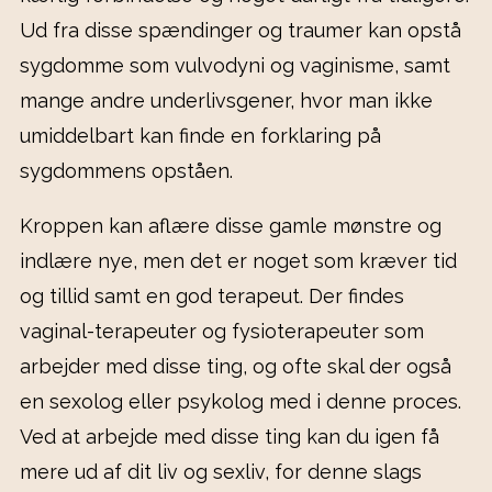
Ud fra disse spændinger og traumer kan opstå
sygdomme som vulvodyni og vaginisme, samt
mange andre underlivsgener, hvor man ikke
umiddelbart kan finde en forklaring på
sygdommens opståen.
Kroppen kan aflære disse gamle mønstre og
indlære nye, men det er noget som kræver tid
og tillid samt en god terapeut. Der findes
vaginal-terapeuter og fysioterapeuter som
arbejder med disse ting, og ofte skal der også
en sexolog eller psykolog med i denne proces.
Ved at arbejde med disse ting kan du igen få
mere ud af dit liv og sexliv, for denne slags