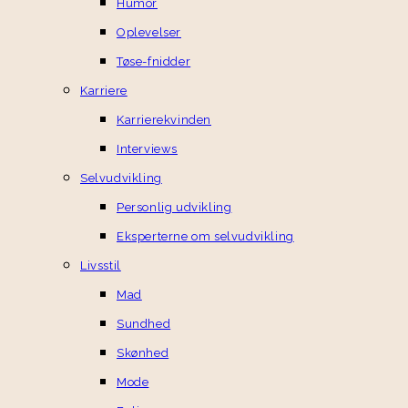
Humor
Oplevelser
Tøse-fnidder
Karriere
Karrierekvinden
Interviews
Selvudvikling
Personlig udvikling
Eksperterne om selvudvikling
Livsstil
Mad
Sundhed
Skønhed
Mode