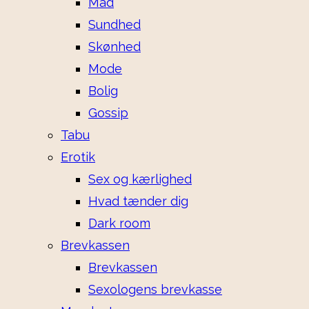
Mad
Sundhed
Skønhed
Mode
Bolig
Gossip
Tabu
Erotik
Sex og kærlighed
Hvad tænder dig
Dark room
Brevkassen
Brevkassen
Sexologens brevkasse