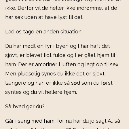
ikke. Derfor vil de heller ikke indrømme, at de
har sex uden at have lyst til det.
Lad os tage en anden situation:
Du har mødt en fyr i byen og I har haft det
sjovt, er blevet lidt fulde og I er gået hjem til
ham. Der er amoriner i luften og lagt op til sex.
Men pludselig synes du ikke det er sjovt
længere og han er ikke så sød som du først
syntes og du vil hellere hjem.
Så hvad gør du?
Går i seng med ham, for nu har du jo sagt A… så