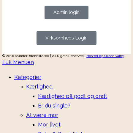
Admin login
Virksomheds Login
© 2016 KvinderUdenFilter.dk | All Rights Reserved |
Hosted by Silicon Valby
Luk Menuen
Kategorier
Kærlighed
Kærlighed på godt og ondt
Er du single?
At være mor
Mor livet