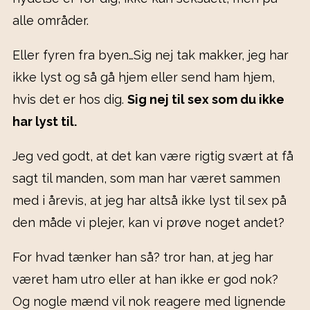
alle områder.
Eller fyren fra byen…Sig nej tak makker, jeg har
ikke lyst og så gå hjem eller send ham hjem,
hvis det er hos dig.
Sig nej til sex som du ikke
har lyst til.
Jeg ved godt, at det kan være rigtig svært at få
sagt til manden, som man har været sammen
med i årevis, at jeg har altså ikke lyst til sex på
den måde vi plejer, kan vi prøve noget andet?
For hvad tænker han så? tror han, at jeg har
været ham utro eller at han ikke er god nok?
Og nogle mænd vil nok reagere med lignende