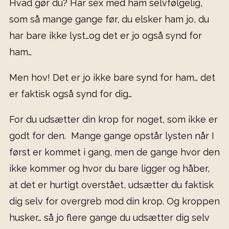
Hvad gør du? Har sex med ham selvfølgelig,
som så mange gange før, du elsker ham jo, du
har bare ikke lyst…og det er jo også synd for
ham…
Men hov! Det er jo ikke bare synd for ham… det
er faktisk også synd for dig…
For du udsætter din krop for noget, som ikke er
godt for den. Mange gange opstår lysten når I
først er kommet i gang, men de gange hvor den
ikke kommer og hvor du bare ligger og håber,
at det er hurtigt overstået, udsætter du faktisk
dig selv for overgreb mod din krop. Og kroppen
husker… så jo flere gange du udsætter dig selv