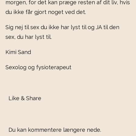
morgen, for det kan præge resten af dit liv, hvis
du ikke får gjort noget ved det.
Sig nej til sex du ikke har lyst til og JA til den
sex, du har lyst til.
Kimi Sand
Sexolog og fysioterapeut
Like & Share
Du kan kommentere længere nede.