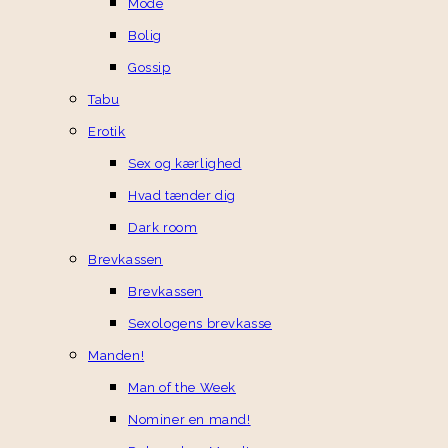
Mode
Bolig
Gossip
Tabu
Erotik
Sex og kærlighed
Hvad tænder dig
Dark room
Brevkassen
Brevkassen
Sexologens brevkasse
Manden!
Man of the Week
Nominer en mand!