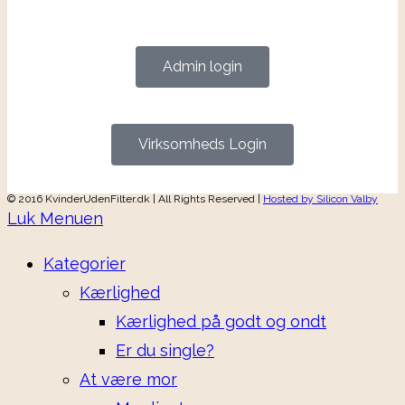
Admin login
Virksomheds Login
© 2016 KvinderUdenFilter.dk | All Rights Reserved |
Hosted by Silicon Valby
Luk Menuen
Kategorier
Kærlighed
Kærlighed på godt og ondt
Er du single?
At være mor