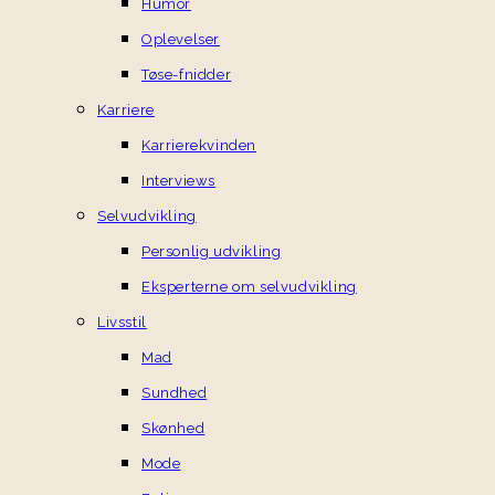
Humor
Oplevelser
Tøse-fnidder
Karriere
Karrierekvinden
Interviews
Selvudvikling
Personlig udvikling
Eksperterne om selvudvikling
Livsstil
Mad
Sundhed
Skønhed
Mode