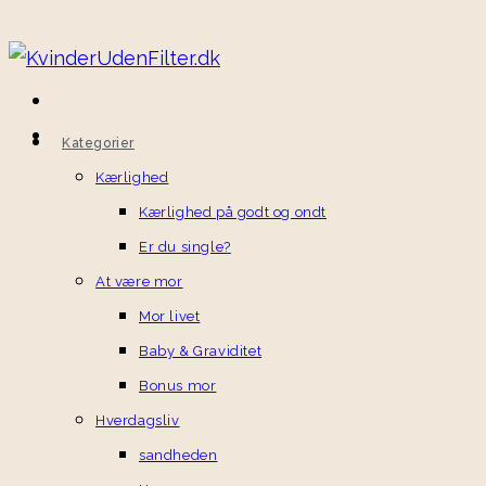
Kategorier
Kærlighed
Kærlighed på godt og ondt
Er du single?
At være mor
Mor livet
Baby & Graviditet
Bonus mor
Hverdagsliv
sandheden