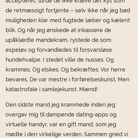
accepteret, turde de ikke kræve det kys som
de retmæssigt fortjente – selv ikke når jeg bød
muligheden klar med fugtede læber og kælent
blik. Og når jeg ønskede at inkassere de
upåklædte mandekram, rystede de som
espeløv og forvandledes til forsvarsløse
hundehvalpe. I stedet ville de nusses. Og
krammes. Og elskes. Og bekræftes. Vor herre
bevares. De var mestre i forførelseskunst. Men
katastrofale i samlejekunst. Mænd!
Den sidste mand jeg krammede inden jeg
overgav mig til dampende dating-apps og
virtuelle handyr, var en gift mand, som jeg
mødte i den virkelige verden. Sammen gned vi