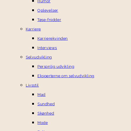
Humor
Oplevelser
Tøse-fnidder
Karriere
Karrierekvinden
Interviews
Selvudvikling
Personlig udvikling
Eksperterne om selvudvikling
Livsstil
Mad
Sundhed
Skønhed
Mode