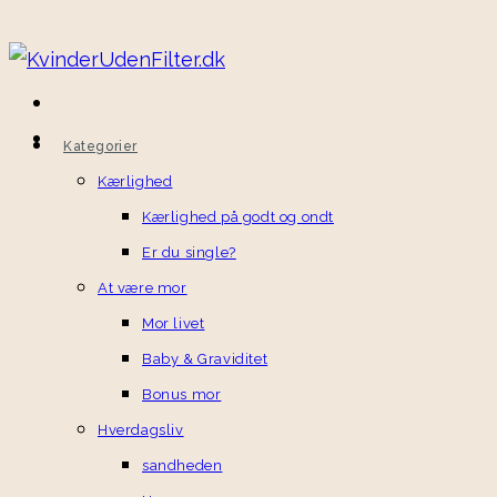
Kategorier
Kærlighed
Kærlighed på godt og ondt
Er du single?
At være mor
Mor livet
Baby & Graviditet
Bonus mor
Hverdagsliv
sandheden