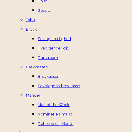
Bolig
Gossip
Tabu
Erotik
Sex og kærlighed
Hvad tænder dig
Dark room
Brevkassen
Brevkassen
Sexologens brevkasse
Manden!
Man of the Week
Nominer en mand!
Del med os, Mand!