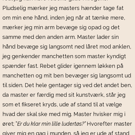
Pludselig mærker jeg masters hænder tage fat
om min ene hånd, inden jeg når at tænke mere,
mærker jeg min arm bevæge sig opad og det
samme med den anden arm. Master lader sin
hånd bevæge sig langsomt ned låret mod anklen,
jeg genkender manchetten som master kyndigt
spænder fast. Rebet glider igennem løkken på
manchetten og mit ben bevæger sig langsomt ud
til siden. Det hele gentager sig ved det andet ben,
da master er færdig med sit kunstværk, står jeg
som et fikseret kryds, ude af stand til at vælge
hvad der skal ske med mig. Master hvisker mig i
øret; ”
Er du klar min lille ludertøs?”
Hvorefter master
giver mig en gag i munden, så jeg er ude af stand