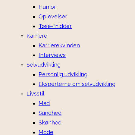
Humor
Oplevelser
Tøse-fnidder
Karriere
Karrierekvinden
Interviews
Selvudvikling
Personlig udvikling
Eksperterne om selvudvikling
Livsstil
Mad
Sundhed
Skønhed
Mode