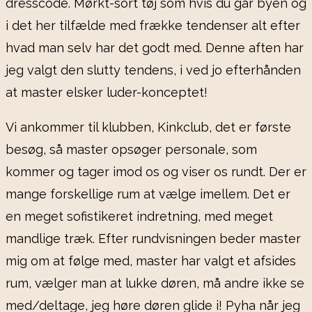
dresscode. Mørkt-sort tøj som hvis du går byen og
i det her tilfælde med frække tendenser alt efter
hvad man selv har det godt med. Denne aften har
jeg valgt den slutty tendens, i ved jo efterhånden
at master elsker luder-konceptet!
Vi ankommer til klubben, Kinkclub, det er første
besøg, så master opsøger personale, som
kommer og tager imod os og viser os rundt. Der er
mange forskellige rum at vælge imellem. Det er
en meget sofistikeret indretning, med meget
mandlige træk. Efter rundvisningen beder master
mig om at følge med, master har valgt et afsides
rum, vælger man at lukke døren, må andre ikke se
med/deltage, jeg høre døren glide i! Pyha når jeg