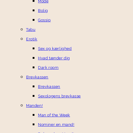
Mode
Bolig
Gossip
Tabu
Erotik
Sex og kærlighed
Hvad tænder dig
Dark room
Brevkassen
Brevkassen
Sexologens brevkasse
Manden!
Man of the Week
Nominer en mand!