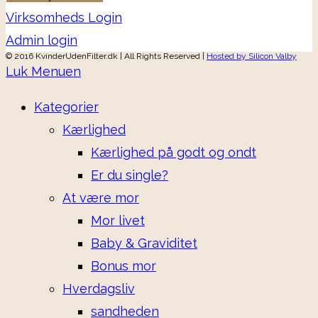
Virksomheds Login
Admin login
© 2016 KvinderUdenFilter.dk | All Rights Reserved |
Hosted by Silicon Valby
Luk Menuen
Kategorier
Kærlighed
Kærlighed på godt og ondt
Er du single?
At være mor
Mor livet
Baby & Graviditet
Bonus mor
Hverdagsliv
sandheden