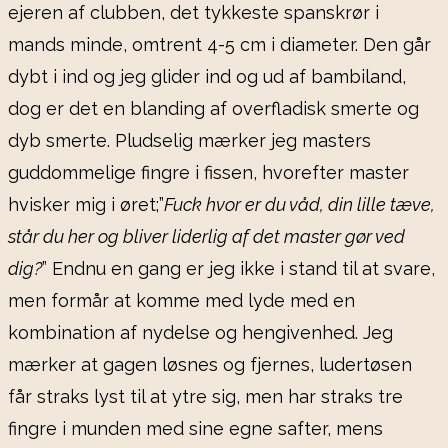
ejeren af clubben, det tykkeste spanskrør i
mands minde, omtrent 4-5 cm i diameter. Den går
dybt i ind og jeg glider ind og ud af bambiland,
dog er det en blanding af overfladisk smerte og
dyb smerte. Pludselig mærker jeg masters
guddommelige fingre i fissen, hvorefter master
hvisker mig i øret;”
Fuck hvor er du våd, din lille tæve,
står du her og bliver liderlig af det master gør ved
dig?
” Endnu en gang er jeg ikke i stand til at svare,
men formår at komme med lyde med en
kombination af nydelse og hengivenhed. Jeg
mærker at gagen løsnes og fjernes, ludertøsen
får straks lyst til at ytre sig, men har straks tre
fingre i munden med sine egne safter, mens