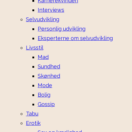
Karrierekvinden
Interviews
Selvudvikling
Personlig udvikling
Eksperterne om selvudvikling
Livsstil
Mad
Sundhed
Skønhed
Mode
Bolig
Gossip
Tabu
Erotik