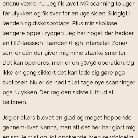
endnu værre nu. Jeg fik lavet MR scanning to uger
før ulykken og fik svar for en uge siden. Slidgigt i
lænden og diskosprolaps. Plus min skoliose
længere oppe i ryggen. Jeg har noget der hedder
en HIZ-læssion i lænden (High Intensitet Zone)
som er dén der giver mig mine stærke smerter.
Det kan opereres, men er en 50/50 operation. Og
ikke en gang sikkert det kan lade sig gøre pga
skoliosen. Nu er de nødt til at tage nye scanninger
pga. Ulykken. Der røg den sidste luft ud af
ballonen.
Jeg er ellers blevet en glad og meget hoppende-
gennem-livet Nanna, men alt det her har gjort mig
en smule trist og lidt opgivende. Men selvfølgelig