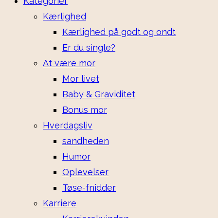
Kategorier
Kærlighed
Kærlighed på godt og ondt
Er du single?
At være mor
Mor livet
Baby & Graviditet
Bonus mor
Hverdagsliv
sandheden
Humor
Oplevelser
Tøse-fnidder
Karriere