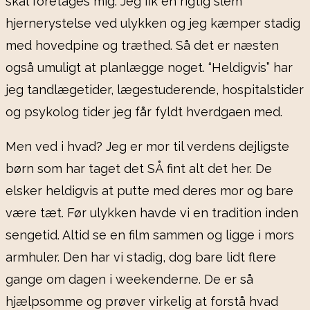
skal foretages mig. Jeg fik en rigtig slem
hjernerystelse ved ulykken og jeg kæmper stadig
med hovedpine og træthed. Så det er næsten
også umuligt at planlægge noget. “Heldigvis” har
jeg tandlægetider, lægestuderende, hospitalstider
og psykolog tider jeg får fyldt hverdgaen med.
Men ved i hvad? Jeg er mor til verdens dejligste
børn som har taget det SÅ fint alt det her. De
elsker heldigvis at putte med deres mor og bare
være tæt. Før ulykken havde vi en tradition inden
sengetid. Altid se en film sammen og ligge i mors
armhuler. Den har vi stadig, dog bare lidt flere
gange om dagen i weekenderne. De er så
hjælpsomme og prøver virkelig at forstå hvad