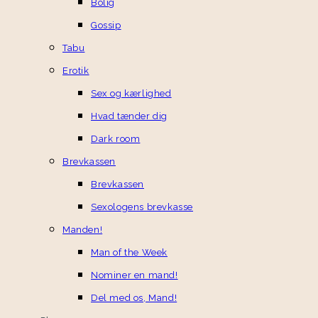
Bolig
Gossip
Tabu
Erotik
Sex og kærlighed
Hvad tænder dig
Dark room
Brevkassen
Brevkassen
Sexologens brevkasse
Manden!
Man of the Week
Nominer en mand!
Del med os, Mand!