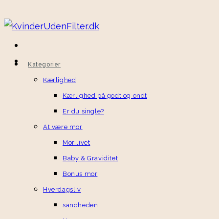
Skip
to
content
Kategorier
Kærlighed
Kærlighed på godt og ondt
Er du single?
At være mor
Mor livet
Baby & Graviditet
Bonus mor
Hverdagsliv
sandheden