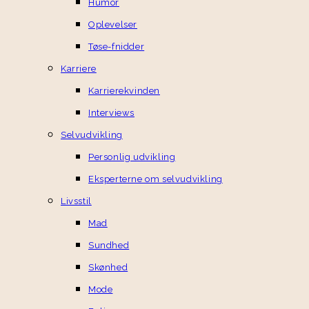
Humor
Oplevelser
Tøse-fnidder
Karriere
Karrierekvinden
Interviews
Selvudvikling
Personlig udvikling
Eksperterne om selvudvikling
Livsstil
Mad
Sundhed
Skønhed
Mode