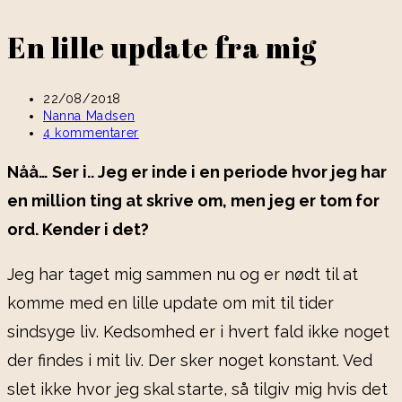
En lille update fra mig
Post
22/08/2018
published:
Post
Nanna Madsen
category:
Post
4 kommentarer
comments:
Nåå… Ser i.. Jeg er inde i en periode hvor jeg har
en million ting at skrive om, men jeg er tom for
ord. Kender i det?
Jeg har taget mig sammen nu og er nødt til at
komme med en lille update om mit til tider
sindsyge liv. Kedsomhed er i hvert fald ikke noget
der findes i mit liv. Der sker noget konstant. Ved
slet ikke hvor jeg skal starte, så tilgiv mig hvis det