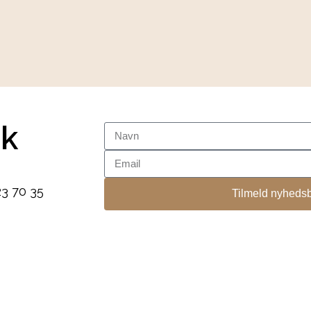
dk
23 70 35
Tilmeld nyhedsb