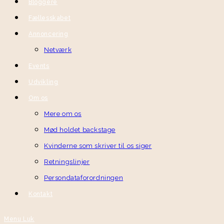
Bloggere
Fællesskabet
Annoncering
Netværk
Events
Udvikling
Om os
Mere om os
Mød holdet backstage
Kvinderne som skriver til os siger
Retningslinjer
Persondataforordningen
Kontakt
Menu
Luk