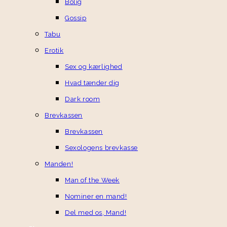
Bolig
Gossip
Tabu
Erotik
Sex og kærlighed
Hvad tænder dig
Dark room
Brevkassen
Brevkassen
Sexologens brevkasse
Manden!
Man of the Week
Nominer en mand!
Del med os, Mand!