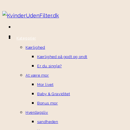
Kategorier
Kærlighed
Kærlighed på godt og ondt
Er du single?
At være mor
Mor livet
Baby & Graviditet
Bonus mor
Hverdagsliv
sandheden