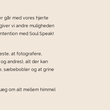
er går med vores hjerte
å giver vi andre muligheden
intention med Soul Speak!
este, at fotografere,
og andres), alt der kan
se, sæbebobler og at grine
ndlæg om alt mellem himmel