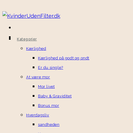
Skip
to
content
Kategorier
Kærlighed
Kærlighed på godt og ondt
Er du single?
At være mor
Mor livet
Baby & Graviditet
Bonus mor
Hverdagsliv
sandheden