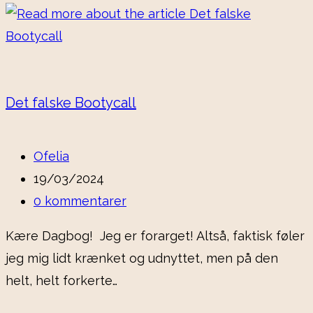
Det falske Bootycall
Post
Ofelia
author:
Post
19/03/2024
published:
Post
0 kommentarer
comments:
Kære Dagbog! Jeg er forarget! Altså, faktisk føler
jeg mig lidt krænket og udnyttet, men på den
helt, helt forkerte…