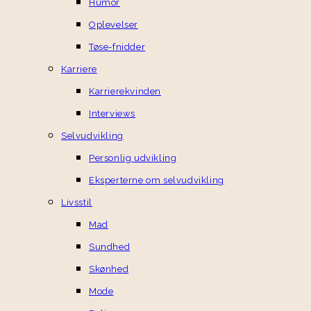
Humor
Oplevelser
Tøse-fnidder
Karriere
Karrierekvinden
Interviews
Selvudvikling
Personlig udvikling
Eksperterne om selvudvikling
Livsstil
Mad
Sundhed
Skønhed
Mode