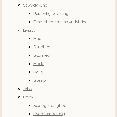
Selvudvikling
Personlig udvikling
Eksperterne om selvudvikling
Livsstil
Mad
Sundhed
Skønhed
Mode
Bolig
Gossip
Tabu
Erotik
Sex og kærlighed
Hvad tænder dig