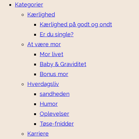
Kategorier
Kærlighed
Kærlighed på godt og ondt
Er du single?
At være mor
Mor livet
Baby & Graviditet
Bonus mor
Hverdagsliv
sandheden
Humor
Oplevelser
Tøse-fnidder
Karriere