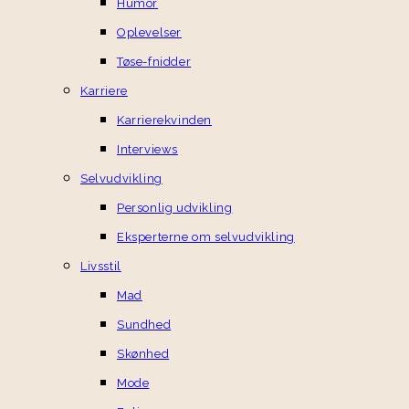
Humor
Oplevelser
Tøse-fnidder
Karriere
Karrierekvinden
Interviews
Selvudvikling
Personlig udvikling
Eksperterne om selvudvikling
Livsstil
Mad
Sundhed
Skønhed
Mode