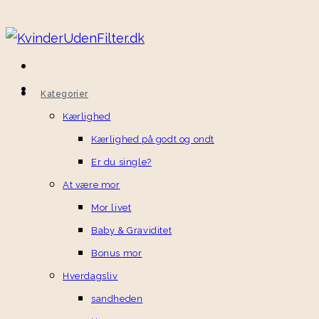
Kategorier
Kærlighed
Kærlighed på godt og ondt
Er du single?
At være mor
Mor livet
Baby & Graviditet
Bonus mor
Hverdagsliv
sandheden