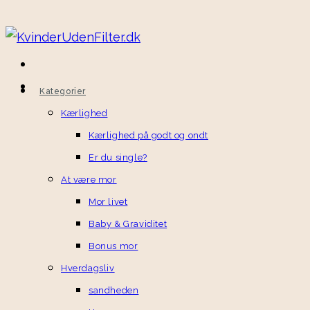
Kategorier
Kærlighed
Kærlighed på godt og ondt
Er du single?
At være mor
Mor livet
Baby & Graviditet
Bonus mor
Hverdagsliv
sandheden