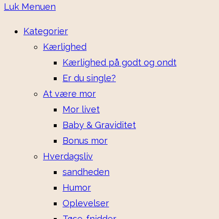
Luk Menuen
Kategorier
Kærlighed
Kærlighed på godt og ondt
Er du single?
At være mor
Mor livet
Baby & Graviditet
Bonus mor
Hverdagsliv
sandheden
Humor
Oplevelser
Tøse-fnidder