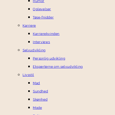
Humor
Oplevelser
Tøse-fnidder
Karriere
Karrierekvinden
Interviews
Selvudvikling
Personlig udvikling
Eksperterne om selvudvikling
Livsstil
Mad
Sundhed
Skønhed
Mode