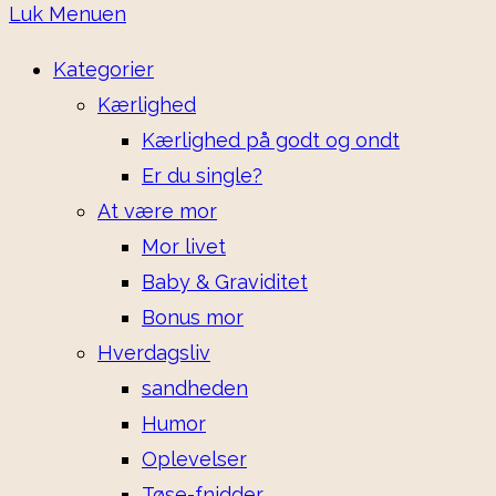
Luk Menuen
Kategorier
Kærlighed
Kærlighed på godt og ondt
Er du single?
At være mor
Mor livet
Baby & Graviditet
Bonus mor
Hverdagsliv
sandheden
Humor
Oplevelser
Tøse-fnidder