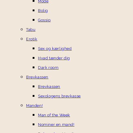
Mode
Bolig
Gossip
Tabu
Erotik
Sex og kærlighed
Hvad tænder dig
Dark room
Brevkassen
Brevkassen
Sexologens brevkasse
Manden!
Man of the Week
Nominer en mand!