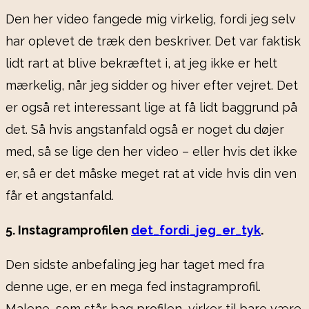
Den her video fangede mig virkelig, fordi jeg selv
har oplevet de træk den beskriver. Det var faktisk
lidt rart at blive bekræftet i, at jeg ikke er helt
mærkelig, når jeg sidder og hiver efter vejret. Det
er også ret interessant lige at få lidt baggrund på
det. Så hvis angstanfald også er noget du døjer
med, så se lige den her video – eller hvis det ikke
er, så er det måske meget rat at vide hvis din ven
får et angstanfald.
5. Instagramprofilen
det_fordi_jeg_er_tyk
.
Den sidste anbefaling jeg har taget med fra
denne uge, er en mega fed instagramprofil.
Malene, som står bag profilen, virker til bare være