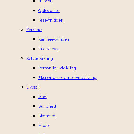
Humor
Oplevelser
Tøse-fnidder
Karriere
Karrierekvinden
Interviews
Selvudvikling
Personlig udvikling
Eksperterne om selvudvikling
Livsstil
Mad
Sundhed
Skønhed
Mode