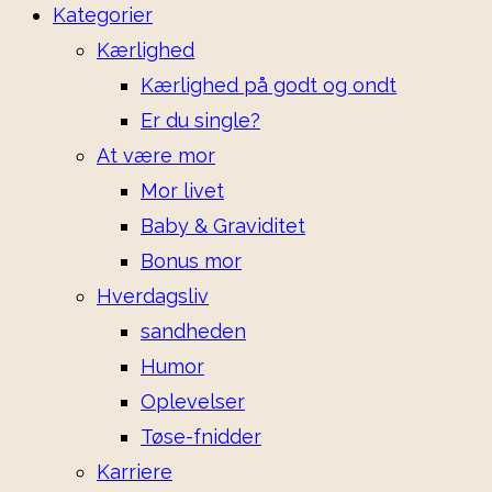
Kategorier
Kærlighed
Kærlighed på godt og ondt
Er du single?
At være mor
Mor livet
Baby & Graviditet
Bonus mor
Hverdagsliv
sandheden
Humor
Oplevelser
Tøse-fnidder
Karriere