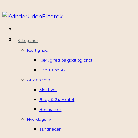
Kategorier
Kærlighed
Kærlighed på godt og ondt
Er du single?
At være mor
Mor livet
Baby & Graviditet
Bonus mor
Hverdagsliv
sandheden