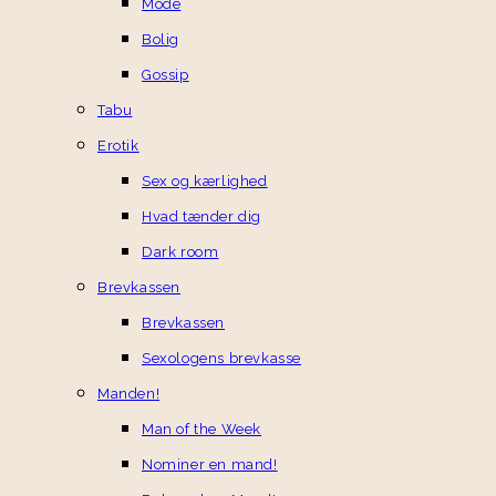
Mode
Bolig
Gossip
Tabu
Erotik
Sex og kærlighed
Hvad tænder dig
Dark room
Brevkassen
Brevkassen
Sexologens brevkasse
Manden!
Man of the Week
Nominer en mand!