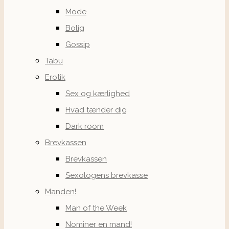
Mode
Bolig
Gossip
Tabu
Erotik
Sex og kærlighed
Hvad tænder dig
Dark room
Brevkassen
Brevkassen
Sexologens brevkasse
Manden!
Man of the Week
Nominer en mand!