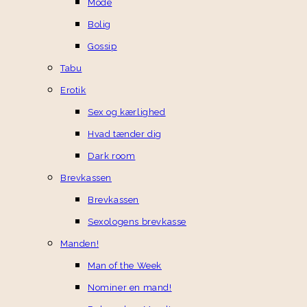
Mode
Bolig
Gossip
Tabu
Erotik
Sex og kærlighed
Hvad tænder dig
Dark room
Brevkassen
Brevkassen
Sexologens brevkasse
Manden!
Man of the Week
Nominer en mand!