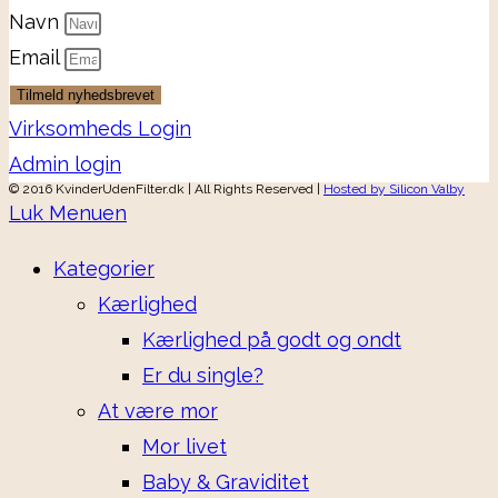
Navn
Email
Tilmeld nyhedsbrevet
Virksomheds Login
Admin login
© 2016 KvinderUdenFilter.dk | All Rights Reserved |
Hosted by Silicon Valby
Luk Menuen
Kategorier
Kærlighed
Kærlighed på godt og ondt
Er du single?
At være mor
Mor livet
Baby & Graviditet