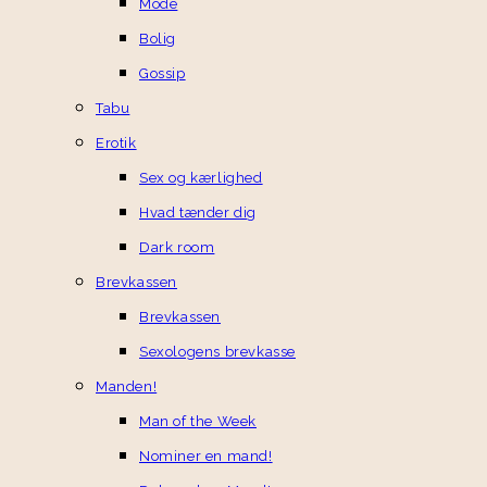
Mode
Bolig
Gossip
Tabu
Erotik
Sex og kærlighed
Hvad tænder dig
Dark room
Brevkassen
Brevkassen
Sexologens brevkasse
Manden!
Man of the Week
Nominer en mand!