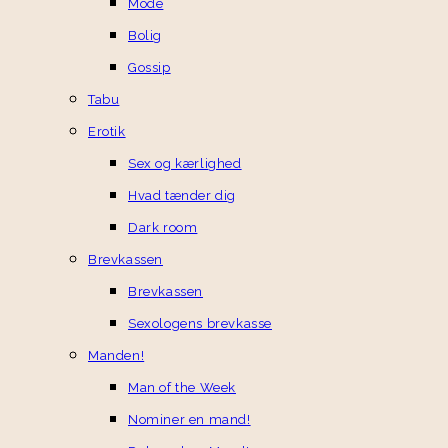
Mode
Bolig
Gossip
Tabu
Erotik
Sex og kærlighed
Hvad tænder dig
Dark room
Brevkassen
Brevkassen
Sexologens brevkasse
Manden!
Man of the Week
Nominer en mand!