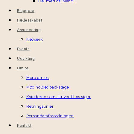
Del med os, Mand!
Bloggere
Fællesskabet
Annoncering
Netværk
Events
Udvikling
Om os
Mere om os
Mød holdet backstage
Kvinderne som skriver til os siger
Retningslinjer
Persondataforordningen
Kontakt