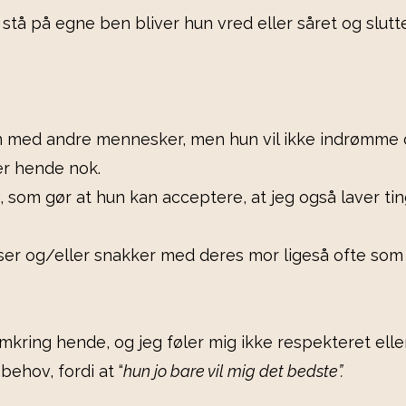
l stå på egne ben bliver hun vred eller såret og slut
men med andre mennesker, men hun vil ikke indrømme 
rer hende nok.
 liv, som gør at hun kan acceptere, at jeg også lave
er og/eller snakker med deres mor ligeså ofte som je
ring hende, og jeg føler mig ikke respekteret eller 
behov, fordi at “
hun jo bare vil mig det bedste”.