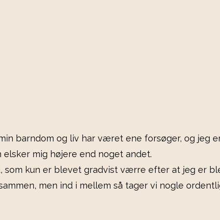
in barndom og liv har været ene forsøger, og jeg e
n elsker mig højere end noget andet.
d, som kun er blevet gradvist værre efter at jeg er b
t sammen, men ind i mellem så tager vi nogle ordentlig