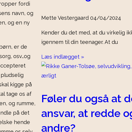
 dropper fordi
elsens navn, og
Mette Vestergaard
04/04/2024
en, og en ny
Kender du det med, at du virkelig i
igennem til din teenager. At du
 børn, er de
 sorg, osv…og
Læs indlægget »
accepteret
pludselig
 skal kigge på
al tage os af
Føler du også at de
den, og rumme,
ansvar, at redde o
handle på det
 elske hende
andre?
rumme os selv,