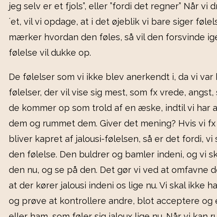
jeg selv er et fjols”, eller ”fordi det regner” Når vi
´et, vil vi opdage, at i det øjeblik vi bare siger føl
mærker hvordan den føles, så vil den forsvinde ig
følelse vil dukke op.
De følelser som vi ikke blev anerkendt i, da vi var
følelser, der vil vise sig mest, som fx vrede, angst,
de kommer op som trold af en æske, indtil vi har 
dem og rummet dem. Giver det mening? Hvis vi fx 
bliver kapret af jalousi-følelsen, så er det fordi, vi
den følelse. Den buldrer og bamler indeni, og vi sk
den nu, og se på den. Det gør vi ved at omfavne 
at der kører jalousi indeni os lige nu. Vi skal ikke 
og prøve at kontrollere andre, blot acceptere og
eller ham, som føler sig jaloux lige nu. Når vi kan 