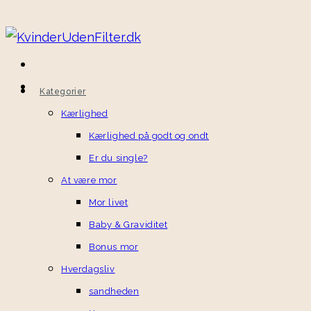
Kategorier
Kærlighed
Kærlighed på godt og ondt
Er du single?
At være mor
Mor livet
Baby & Graviditet
Bonus mor
Hverdagsliv
sandheden