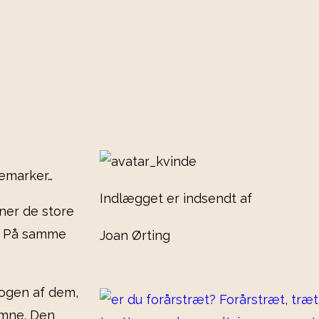
jemarker…
Indlægget er indsendt af
rner de store
e. På samme
Joan Ørting
nogen af dem,
omne. Den