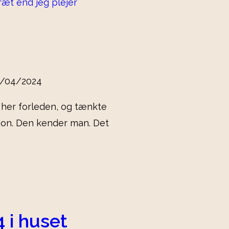
0/04/2024
’ her forleden, og tænkte
ion. Den kender man. Det
4 i huset