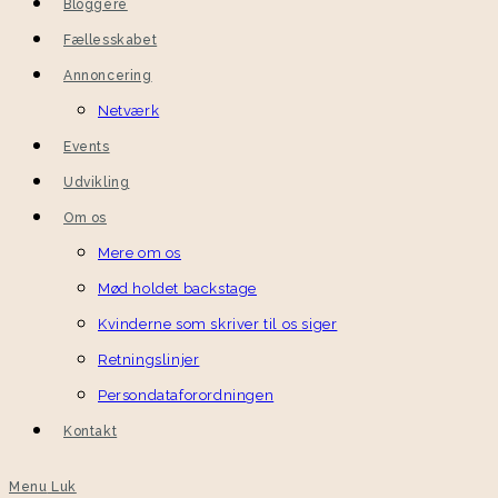
Bloggere
Fællesskabet
Annoncering
Netværk
Events
Udvikling
Om os
Mere om os
Mød holdet backstage
Kvinderne som skriver til os siger
Retningslinjer
Persondataforordningen
Kontakt
Menu
Luk