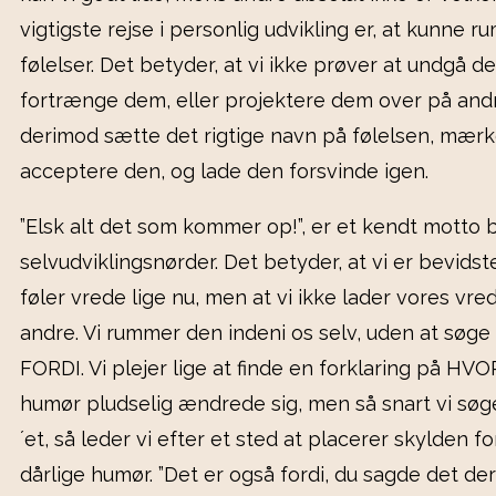
vigtigste rejse i personlig udvikling er, at kunne 
følelser. Det betyder, at vi ikke prøver at undgå d
fortrænge dem, eller projektere dem over på andr
derimod sætte det rigtige navn på følelsen, mærk
acceptere den, og lade den forsvinde igen.
”Elsk alt det som kommer op!”, er et kendt motto 
selvudviklingsnørder. Det betyder, at vi er bevidste
føler vrede lige nu, men at vi ikke lader vores vre
andre. Vi rummer den indeni os selv, uden at søge 
FORDI. Vi plejer lige at finde en forklaring på HV
humør pludselig ændrede sig, men så snart vi søge
´et, så leder vi efter et sted at placerer skylden f
dårlige humør. ”Det er også fordi, du sagde det der”,