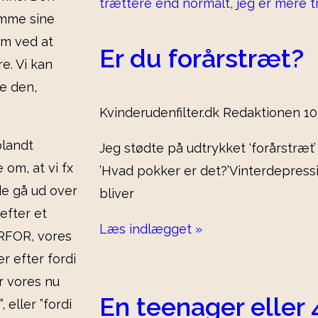
rumme sine
em ved at
Er du forårstræt?
e. Vi kan
e den,
Kvinderudenfilter.dk Redaktionen
1
blandt
Jeg stødte på udtrykket ‘forårstræt
 om, at vi fx
’Hvad pokker er det?’Vinterdepress
de gå ud over
bliver
efter et
Læs indlægget »
ORFOR, vores
r efter fordi
or vores nu
En teenager eller 
 eller ”fordi