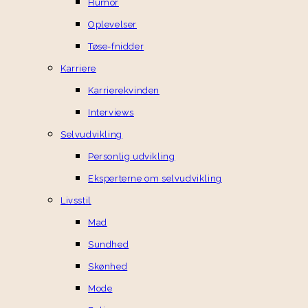
Humor
Oplevelser
Tøse-fnidder
Karriere
Karrierekvinden
Interviews
Selvudvikling
Personlig udvikling
Eksperterne om selvudvikling
Livsstil
Mad
Sundhed
Skønhed
Mode