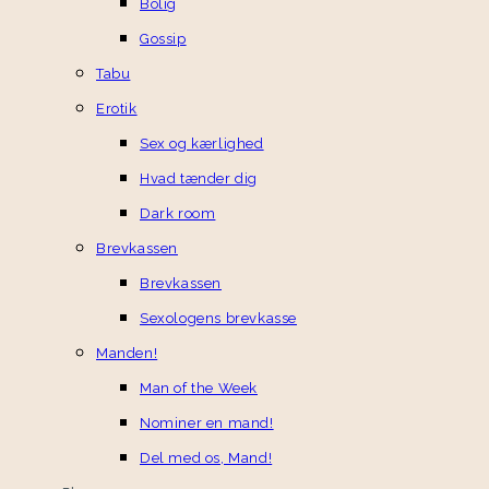
Bolig
Gossip
Tabu
Erotik
Sex og kærlighed
Hvad tænder dig
Dark room
Brevkassen
Brevkassen
Sexologens brevkasse
Manden!
Man of the Week
Nominer en mand!
Del med os, Mand!