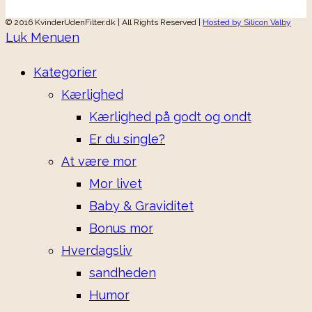
© 2016 KvinderUdenFilter.dk | All Rights Reserved |
Hosted by Silicon Valby
Luk Menuen
Kategorier
Kærlighed
Kærlighed på godt og ondt
Er du single?
At være mor
Mor livet
Baby & Graviditet
Bonus mor
Hverdagsliv
sandheden
Humor