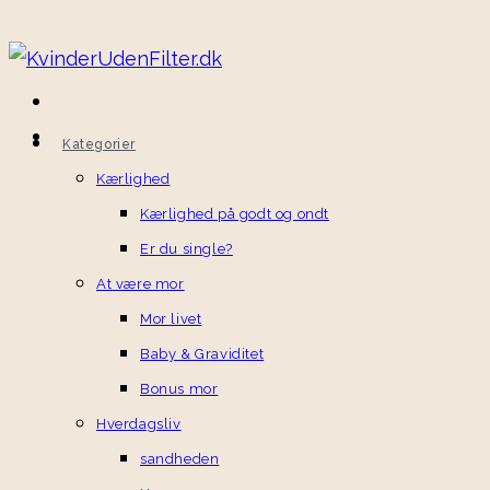
Kategorier
Kærlighed
Kærlighed på godt og ondt
Er du single?
At være mor
Mor livet
Baby & Graviditet
Bonus mor
Hverdagsliv
sandheden