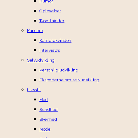
Humor
Oplevelser
Tøse-fnidder
Karriere
Karrierekvinden
Interviews
Selvudvikling
Personlig udvikling
Eksperterne om selvudvikling
Livsstil
Mad
Sundhed
Skønhed
Mode