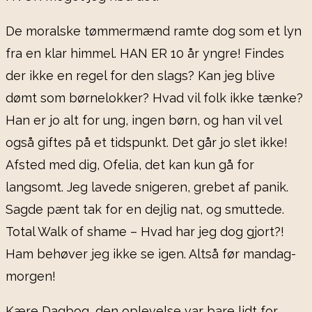
De moralske tømmermænd ramte dog som et lyn
fra en klar himmel. HAN ER 10 år yngre! Findes
der ikke en regel for den slags? Kan jeg blive
dømt som børnelokker? Hvad vil folk ikke tænke?
Han er jo alt for ung, ingen børn, og han vil vel
også giftes på et tidspunkt. Det går jo slet ikke!
Afsted med dig, Ofelia, det kan kun gå for
langsomt. Jeg lavede snigeren, grebet af panik.
Sagde pænt tak for en dejlig nat, og smuttede.
Total Walk of shame – Hvad har jeg dog gjort?!
Ham behøver jeg ikke se igen. Altså før mandag-
morgen!
Kære Dagbog, den oplevelse var bare lidt for