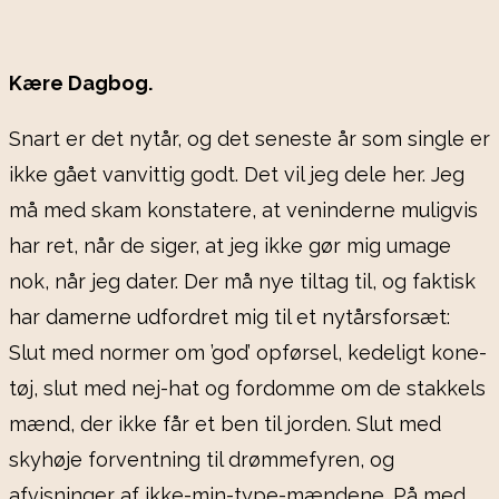
Kære Dagbog.
Snart er det nytår, og det seneste år som single er
ikke gået vanvittig godt. Det vil jeg dele her. Jeg
må med skam konstatere, at veninderne muligvis
har ret, når de siger, at jeg ikke gør mig umage
nok, når jeg dater. Der må nye tiltag til, og faktisk
har damerne udfordret mig til et nytårsforsæt:
Slut med normer om ’god’ opførsel, kedeligt kone-
tøj, slut med nej-hat og fordomme om de stakkels
mænd, der ikke får et ben til jorden. Slut med
skyhøje forventning til drømmefyren, og
afvisninger af ikke-min-type-mændene. På med