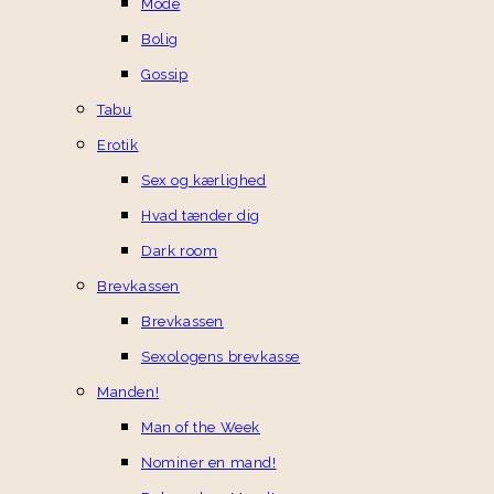
Mode
Bolig
Gossip
Tabu
Erotik
Sex og kærlighed
Hvad tænder dig
Dark room
Brevkassen
Brevkassen
Sexologens brevkasse
Manden!
Man of the Week
Nominer en mand!