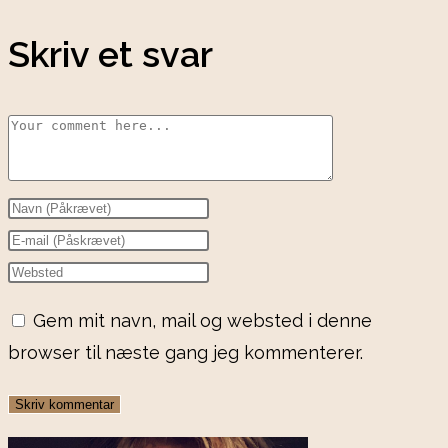
Skriv et svar
Comment
Enter
your
Enter
name
your
Enter
or
email
your
Gem mit navn, mail og websted i denne
username
address
website
browser til næste gang jeg kommenterer.
to
to
URL
comment
comment
(optional)