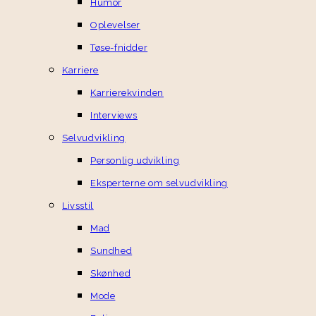
Humor
Oplevelser
Tøse-fnidder
Karriere
Karrierekvinden
Interviews
Selvudvikling
Personlig udvikling
Eksperterne om selvudvikling
Livsstil
Mad
Sundhed
Skønhed
Mode