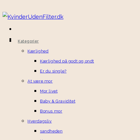
Kategorier
Kærlighed
Kærlighed på godt og ondt
Er du single?
At være mor
Mor livet
Baby & Graviditet
Bonus mor
Hverdagsliv
sandheden