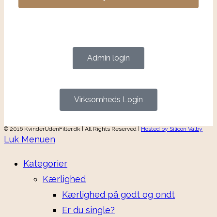
Admin login
Virksomheds Login
© 2016 KvinderUdenFilter.dk | All Rights Reserved |
Hosted by Silicon Valby
Luk Menuen
Kategorier
Kærlighed
Kærlighed på godt og ondt
Er du single?