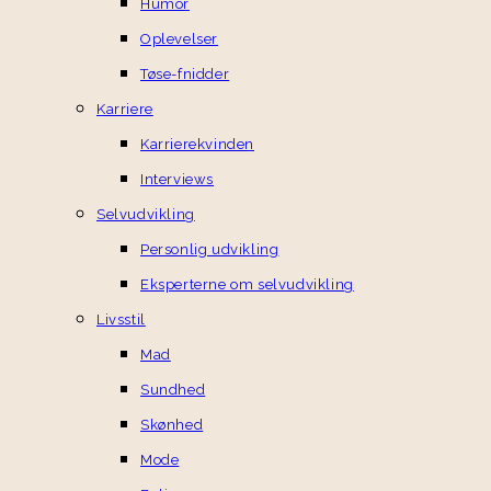
Humor
Oplevelser
Tøse-fnidder
Karriere
Karrierekvinden
Interviews
Selvudvikling
Personlig udvikling
Eksperterne om selvudvikling
Livsstil
Mad
Sundhed
Skønhed
Mode