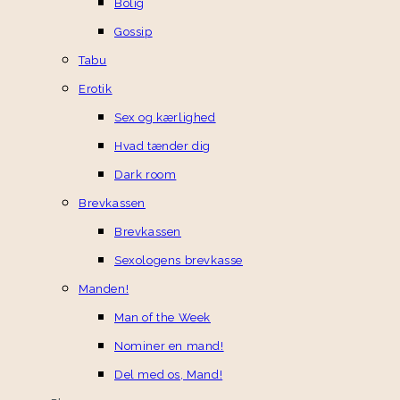
Bolig
Gossip
Tabu
Erotik
Sex og kærlighed
Hvad tænder dig
Dark room
Brevkassen
Brevkassen
Sexologens brevkasse
Manden!
Man of the Week
Nominer en mand!
Del med os, Mand!