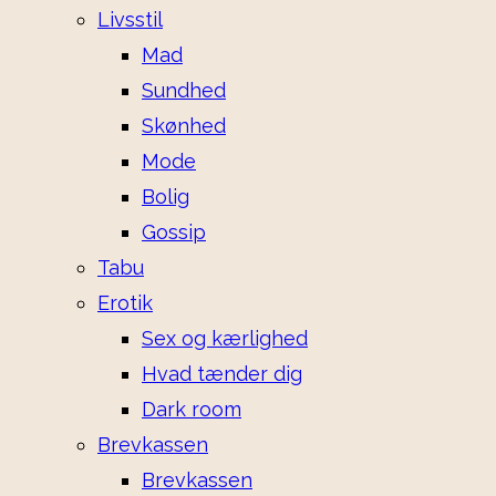
Livsstil
Mad
Sundhed
Skønhed
Mode
Bolig
Gossip
Tabu
Erotik
Sex og kærlighed
Hvad tænder dig
Dark room
Brevkassen
Brevkassen