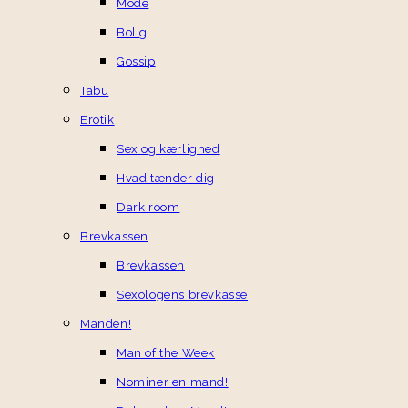
Mode
Bolig
Gossip
Tabu
Erotik
Sex og kærlighed
Hvad tænder dig
Dark room
Brevkassen
Brevkassen
Sexologens brevkasse
Manden!
Man of the Week
Nominer en mand!