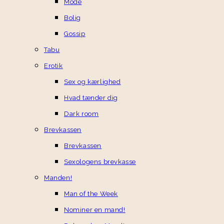
Mode
Bolig
Gossip
Tabu
Erotik
Sex og kærlighed
Hvad tænder dig
Dark room
Brevkassen
Brevkassen
Sexologens brevkasse
Manden!
Man of the Week
Nominer en mand!