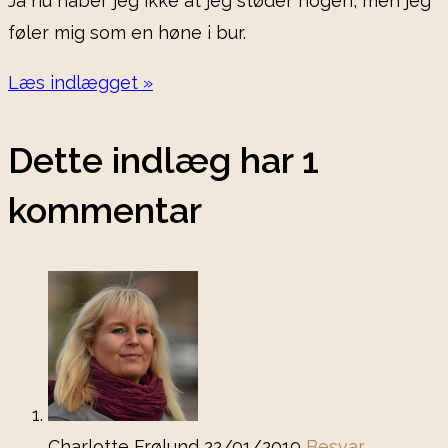
Ja nu håber jeg ikke at jeg støder nogen, men jeg
føler mig som en høne i bur.
Læs indlægget »
Dette indlæg har 1
kommentar
Charlotte Frølund
22/01/2019
Besvar