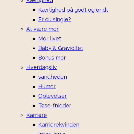
Kærlighed
Kærlighed på godt og ondt
Er du single?
At være mor
Mor livet
Baby & Graviditet
Bonus mor
Hverdagsliv
sandheden
Humor
Oplevelser
Tøse-fnidder
Karriere
Karrierekvinden