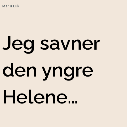
Menu
Luk
Jeg savner
den yngre
Helene…