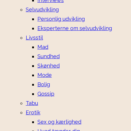
Interviews
Selvudvikling
Personlig udvikling
Eksperterne om selvudvikling
Livsstil
Mad
Sundhed
Skønhed
Mode
Bolig
Gossip
Tabu
Erotik
Sex og kærlighed