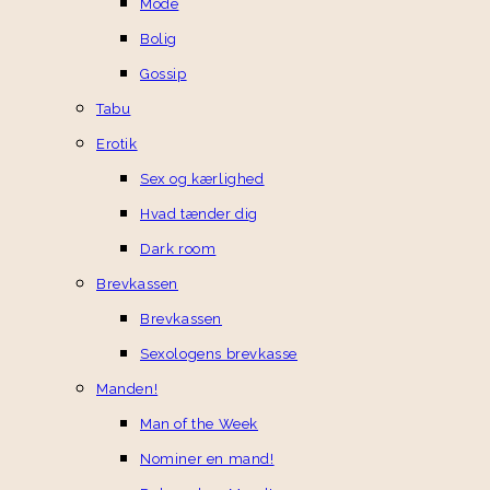
Mode
Bolig
Gossip
Tabu
Erotik
Sex og kærlighed
Hvad tænder dig
Dark room
Brevkassen
Brevkassen
Sexologens brevkasse
Manden!
Man of the Week
Nominer en mand!