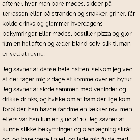
aftener, hvor man bare mødes, sidder på
terrassen eller på stranden og snakker, griner, får
kolde drinks og glemmer hverdagens
bekymringer. Eller mødes, bestiller pizza og glor
film en hel aften og æder bland-selv-slik til man
er ved at revne.
Jeg savner at danse hele natten, selvom jeg ved
at det tager mig 2 dage at komme over en bytur.
Jeg savner at sidde sammen med veninder og
drikke drinks, og hviske om at ham der lige kom
forbi der, han havde fandme en lækker røv, men
ellers var han kun en 5 ud af 10. Jeg savner at
kunne stikke bekymringer og planlægning skråt
op, og bare være i nuet, og lade mig flyde med,