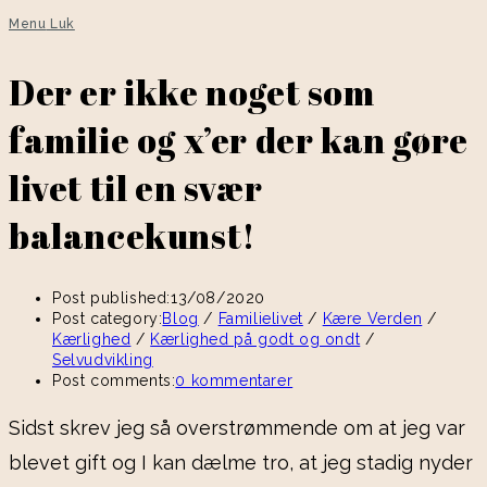
Menu
Luk
Der er ikke noget som
familie og x’er der kan gøre
livet til en svær
balancekunst!
Post published:
13/08/2020
Post category:
Blog
/
Familielivet
/
Kære Verden
/
Kærlighed
/
Kærlighed på godt og ondt
/
Selvudvikling
Post comments:
0 kommentarer
Sidst skrev jeg så overstrømmende om at jeg var
blevet gift og I kan dælme tro, at jeg stadig nyder