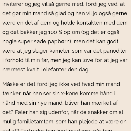
inviterer og jeg vil så gerne med, fordi jeg ved, at
det gør min mand så glad og han vil jo også gerne
være en del af dem og holde kontakten med dem
og det bakker jeg 100 % op om (og det er også
nogle super søde papbørn), men det kan godt
være at jeg sluger kameler, som var det panodiler
i forhold til min far, men jeg kan love for, at jeg var
nærmest kvalt i elefanter den dag.
Måske er det fordi jeg ikke ved hvad min mand
tænker, når han ser sin x-kone komme hånd i
hånd med sin nye mand, bliver han mærket af
det? Føler han sig udenfor, når de snakker om al
mulig familietamtam, som han plejede at være en
del af? Fortryder han livet med mig, når han