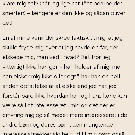
klare mig selv (når jeg lige har fået bearbejdet
smerten) – længere er den ikke og sådan bliver
det!
En af mine veninder skrev faktisk til mig, at jeg
skulle fryde mig over at jeg havde en far, der
elskede mig, men ved I hvad? Det tror jeg
vitterligt ikke han gør – han holder af mig, men
han elsker mig ikke eller også har han en helt
anden opfattelse af at elske end jeg har, jeg
forstår bare ikke hvordan han og hans kone kan
være så lidt interesseret i mig og det der er
omkring mig og så meget mere interesseret i de
andre børn og deres børn, den manglende
interesse strækker sig helt ud til min børn også.