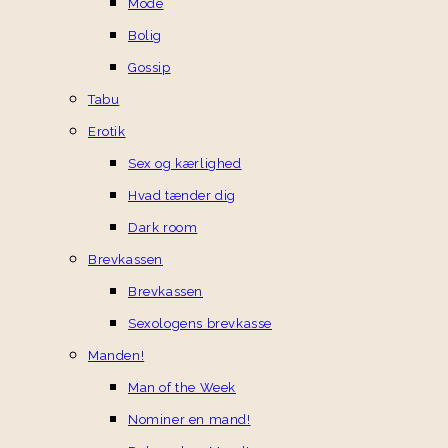
Mode
Bolig
Gossip
Tabu
Erotik
Sex og kærlighed
Hvad tænder dig
Dark room
Brevkassen
Brevkassen
Sexologens brevkasse
Manden!
Man of the Week
Nominer en mand!