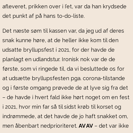
afleveret, prikken over i I’et, var da han krydsede
det punkt af på hans to-do-liste.
Det næste søm til kassen var, da jeg ud af deres
snak kunne høre, at de heller ikke kom til den
udsatte bryllupsfest i 2021, for der havde de
planlagt en udlandstur. Ironisk nok var de de
første, som vi ringede til, da vi besluttede os for
at udsætte bryllupsfesten pga. corona-tilstande
og i første omgang prøvede de at lyve sig fra det
– de havde i hvert fald ikke hørt noget om en fest
i 2021, hvor min far så til sidst krøb til korset og
indrømmede, at det havde de jo haft snakket om,
men åbenbart nedprioriteret.
AV AV
– det var ikke