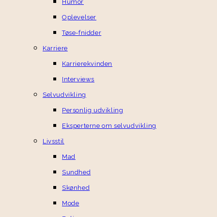
Humor
Oplevelser
Tøse-fnidder
Karriere
Karrierekvinden
Interviews
Selvudvikling
Personlig udvikling
Eksperterne om selvudvikling
Livsstil
Mad
Sundhed
Skønhed
Mode