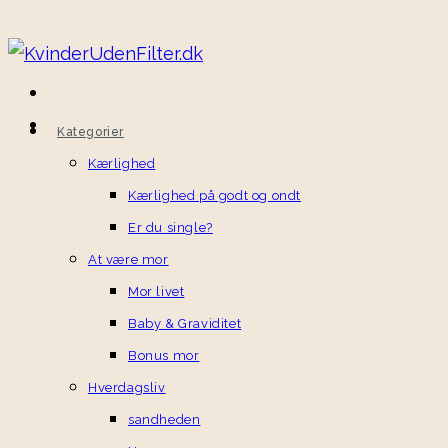
Skip
to
content
Kategorier
Kærlighed
Kærlighed på godt og ondt
Er du single?
At være mor
Mor livet
Baby & Graviditet
Bonus mor
Hverdagsliv
sandheden