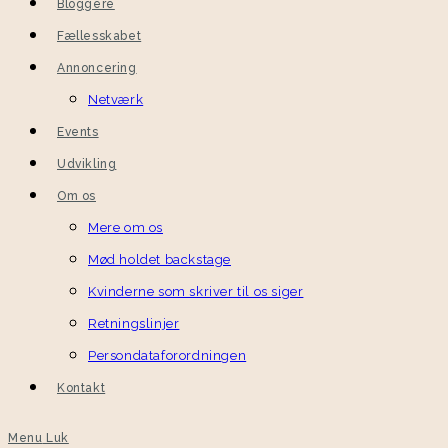
Bloggere
Fællesskabet
Annoncering
Netværk
Events
Udvikling
Om os
Mere om os
Mød holdet backstage
Kvinderne som skriver til os siger
Retningslinjer
Persondataforordningen
Kontakt
Menu
Luk