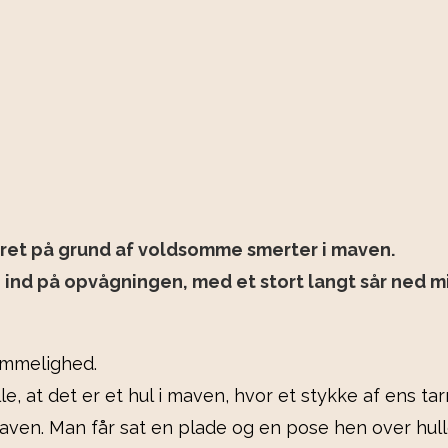
reret på grund af voldsomme smerter i maven.
g ind på opvågningen, med et stort langt sår ned 
hemmelighed.
e, at det er et hul i maven, hvor et stykke af ens tarm
en. Man får sat en plade og en pose hen over hullet