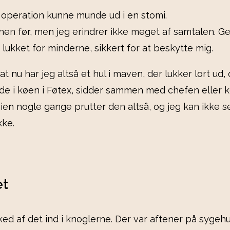
min operation kunne munde ud i en stomi.
n før, men jeg erindrer ikke meget af samtalen. Gen
lukket for minderne, sikkert for at beskytte mig.
 nu har jeg altså et hul i maven, der lukker lort ud,
 inde i køen i Føtex, sidder sammen med chefen eller 
mien nogle gange prutter den altså, og jeg kan ikke s
kke.
et
 ked af det ind i knoglerne. Der var aftener på sygeh