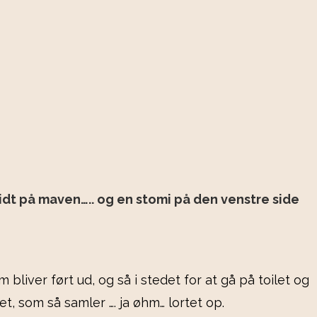
midt på maven….. og en stomi på den venstre side
 bliver ført ud, og så i stedet for at gå på toilet og
, som så samler …. ja øhm… lortet op.