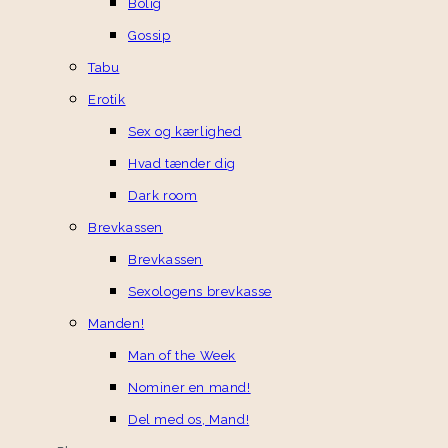
Bolig
Gossip
Tabu
Erotik
Sex og kærlighed
Hvad tænder dig
Dark room
Brevkassen
Brevkassen
Sexologens brevkasse
Manden!
Man of the Week
Nominer en mand!
Del med os, Mand!