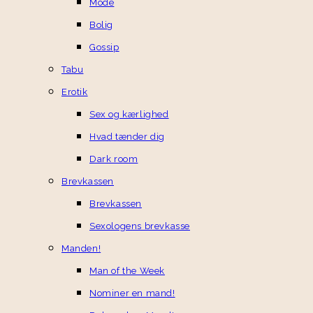
Mode
Bolig
Gossip
Tabu
Erotik
Sex og kærlighed
Hvad tænder dig
Dark room
Brevkassen
Brevkassen
Sexologens brevkasse
Manden!
Man of the Week
Nominer en mand!