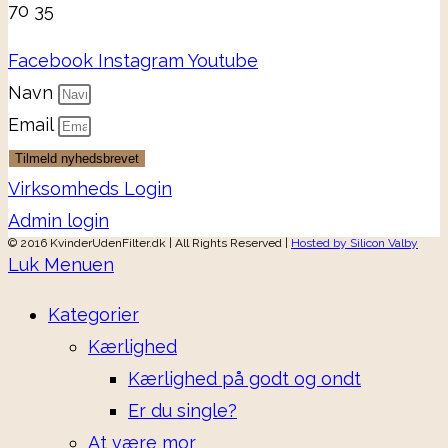
70 35
Facebook
Instagram
Youtube
Navn
Email
Tilmeld nyhedsbrevet
Virksomheds Login
Admin login
© 2016 KvinderUdenFilter.dk | All Rights Reserved |
Hosted by Silicon Valby
Luk Menuen
Kategorier
Kærlighed
Kærlighed på godt og ondt
Er du single?
At være mor