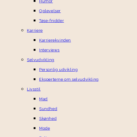
Humor
Oplevelser
Tøse-fnidder
Karriere
Karrierekvinden
Interviews
Selvudvikling
Personlig udvikling
Eksperterne om selvudvikling
Livsstil
Mad
Sundhed
Skønhed
Mode