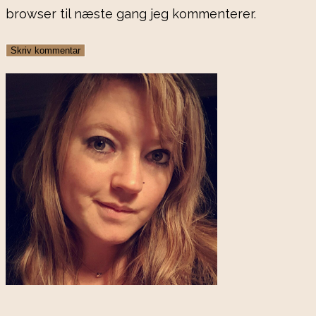
username
address
website
browser til næste gang jeg kommenterer.
to
to
URL
comment
comment
(optional)