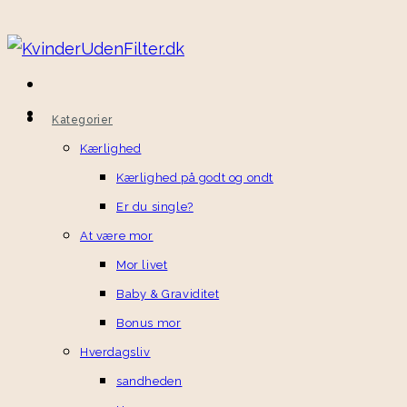
Skip
to
content
Kategorier
Kærlighed
Kærlighed på godt og ondt
Er du single?
At være mor
Mor livet
Baby & Graviditet
Bonus mor
Hverdagsliv
sandheden