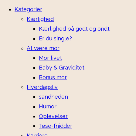
Kategorier
Kærlighed
Kærlighed på godt og ondt
Er du single?
At være mor
Mor livet
Baby & Graviditet
Bonus mor
Hverdagsliv
sandheden
Humor
Oplevelser
Tøse-fnidder
Karriere