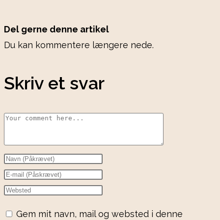
Del gerne denne artikel
Du kan kommentere længere nede.
Skriv et svar
Comment
Enter
your
Enter
name
your
Enter
or
email
your
Gem mit navn, mail og websted i denne