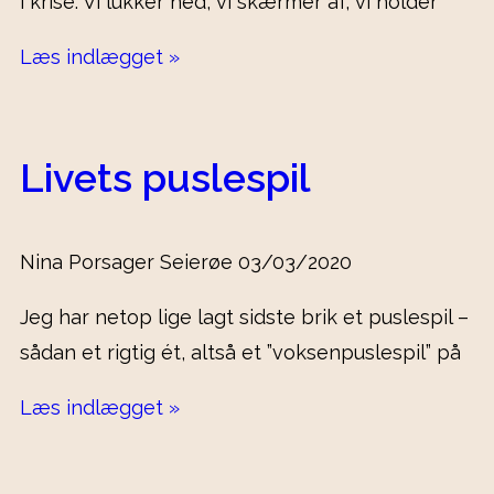
i krise. Vi lukker ned, vi skærmer af, vi holder
Læs indlægget »
Livets puslespil
Nina Porsager Seierøe
03/03/2020
Jeg har netop lige lagt sidste brik et puslespil –
sådan et rigtig ét, altså et ”voksenpuslespil” på
Læs indlægget »