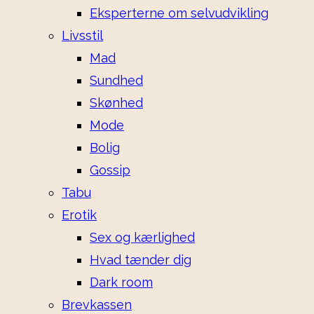
Eksperterne om selvudvikling
Livsstil
Mad
Sundhed
Skønhed
Mode
Bolig
Gossip
Tabu
Erotik
Sex og kærlighed
Hvad tænder dig
Dark room
Brevkassen