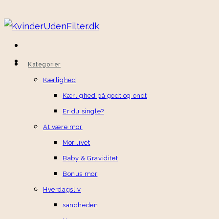
Kategorier
Kærlighed
Kærlighed på godt og ondt
Er du single?
At være mor
Mor livet
Baby & Graviditet
Bonus mor
Hverdagsliv
sandheden