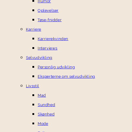
Humor
Oplevelser
Tøse-fnidder
Karriere
Karrierekvinden
Interviews
Selvudvikling
Personlig udvikling
Eksperterne om selvudvikling
Livsstil
Mad
Sundhed
Skønhed
Mode