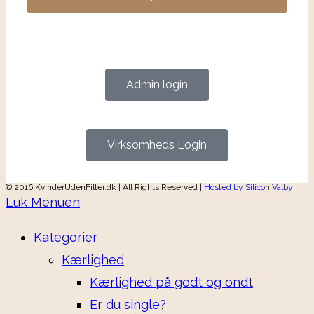
Admin login
Virksomheds Login
© 2016 KvinderUdenFilter.dk | All Rights Reserved |
Hosted by Silicon Valby
Luk Menuen
Kategorier
Kærlighed
Kærlighed på godt og ondt
Er du single?