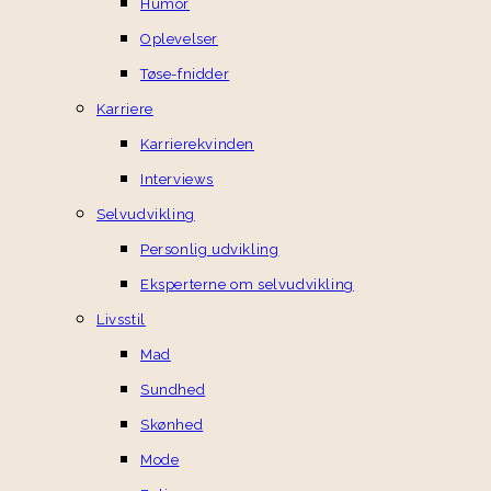
Humor
Oplevelser
Tøse-fnidder
Karriere
Karrierekvinden
Interviews
Selvudvikling
Personlig udvikling
Eksperterne om selvudvikling
Livsstil
Mad
Sundhed
Skønhed
Mode