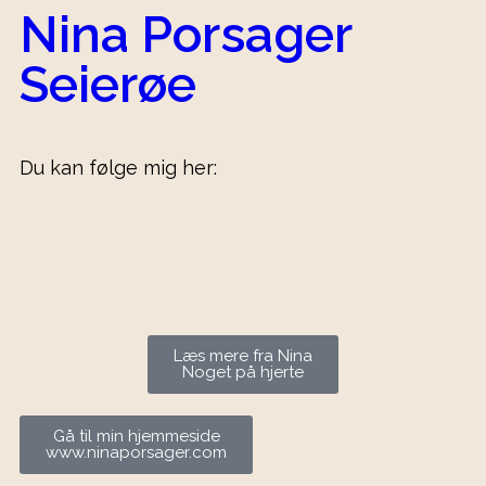
Nina Porsager
Seierøe
Du kan følge mig her:
Læs mere fra Nina
Noget på hjerte
Gå til min hjemmeside
www.ninaporsager.com