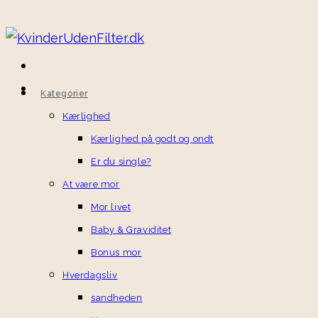
Kategorier
Kærlighed
Kærlighed på godt og ondt
Er du single?
At være mor
Mor livet
Baby & Graviditet
Bonus mor
Hverdagsliv
sandheden