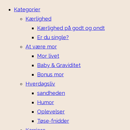
Kategorier
Kærlighed
Kærlighed på godt og ondt
Er du single?
At være mor
Mor livet
Baby & Graviditet
Bonus mor
Hverdagsliv
sandheden
Humor
Oplevelser
Tøse-fnidder