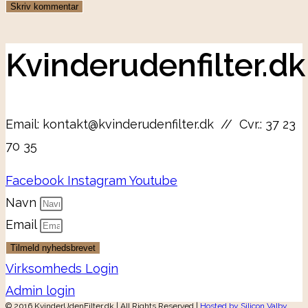
Kvinderudenfilter.dk
Email: kontakt@kvinderudenfilter.dk // Cvr.: 37 23
70 35
Facebook
Instagram
Youtube
Navn
Email
Tilmeld nyhedsbrevet
Virksomheds Login
Admin login
© 2016 KvinderUdenFilter.dk | All Rights Reserved |
Hosted by Silicon Valby