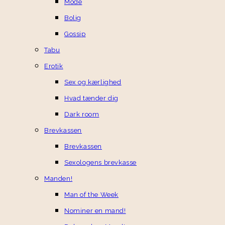
Mode
Bolig
Gossip
Tabu
Erotik
Sex og kærlighed
Hvad tænder dig
Dark room
Brevkassen
Brevkassen
Sexologens brevkasse
Manden!
Man of the Week
Nominer en mand!