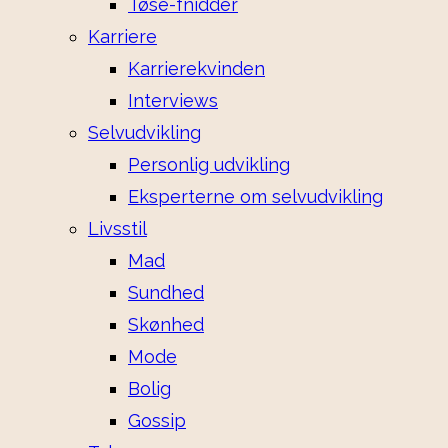
Tøse-fnidder
Karriere
Karrierekvinden
Interviews
Selvudvikling
Personlig udvikling
Eksperterne om selvudvikling
Livsstil
Mad
Sundhed
Skønhed
Mode
Bolig
Gossip