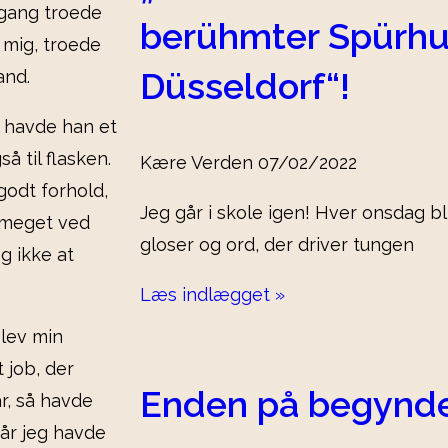
ngang troede
berühmter Spürhu
e mig, troede
Düsseldorf“!
and.
k havde han et
å til flasken.
Kære Verden
07/02/2022
godt forhold,
Jeg går i skole igen! Hver onsdag b
å meget ved
gloser og ord, der driver tungen
g ikke at
Læs indlægget »
lev min
 job, der
Enden på begynde
r, så havde
når jeg havde