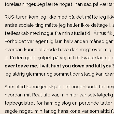
forelæsninger. Jeg lærte noget, han sad på værts
RUS-turen kom jeg ikke med på, det måtte jeg ikk
andre sociale ting måtte jeg heller ikke deltage i, 
fællesskab med nogle fra min studietid i Århus fik j
Forholdet var egentlig kun halv anden måned gam
hvordan kunne allerede have den magt over mig.
jo få den godt hjulpet på vej af lidt kvælertag og o
ever leave me, I will hunt you down and kill you
”
jeg aldrig glemmer og sommetider stadig kan dr
Som altid kunne jeg skjule det nogenlunde for om
hvordan mit Real-life var, min mor var selvfølgelig
topbegejstret for ham og slog en perlende latter 
sagde noget, min far og hans kone var som altid f