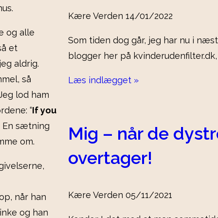
hus.
Kære Verden
14/01/2022
e og alle
Som tiden dog går, jeg har nu i næst
så et
blogger her på kvinderudenfilter.dk,
eg aldrig.
mel, så
Læs indlægget »
 Jeg lod ham
rdene: “
If you
! En sætning
Mig – når de dystr
ømme om.
overtager!
givelserne,
Kære Verden
05/11/2021
op, når han
linke og han