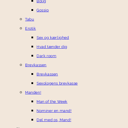
Bolig
Gossip
Tabu
Erotik
Sex og kærlighed
Hvad tænder dig
Dark room
Brevkassen
Brevkassen
Sexologens brevkasse
Manden!
Man of the Week
Nominer en mand!
Del med os, Mand!