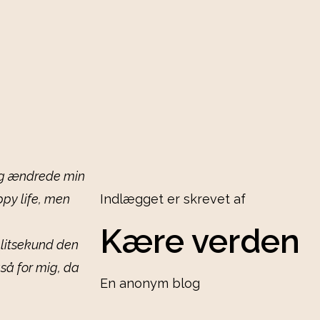
 jeg ændrede min
ppy life, men
Indlægget er skrevet af
Kære verden
plitsekund den
å for mig, da
En anonym blog