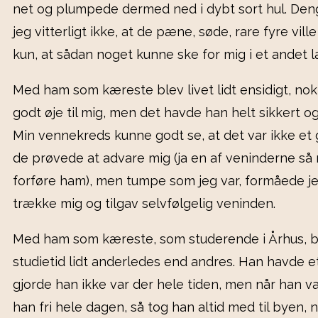
net og plumpede dermed ned i dybt sort hul. De
jeg vitterligt ikke, at de pæne, søde, rare fyre vill
kun, at sådan noget kunne ske for mig i et andet l
Med ham som kæreste blev livet lidt ensidigt, no
godt øje til mig, men det havde han helt sikkert ogs
Min vennekreds kunne godt se, at det var ikke et 
de prøvede at advare mig (ja en af veninderne s
forføre ham), men tumpe som jeg var, formåede je
trække mig og tilgav selvfølgelig veninden.
Med ham som kæreste, som studerende i Århus, b
studietid lidt anderledes end andres. Han havde et
gjorde han ikke var der hele tiden, men når han va
han fri hele dagen, så tog han altid med til byen, 