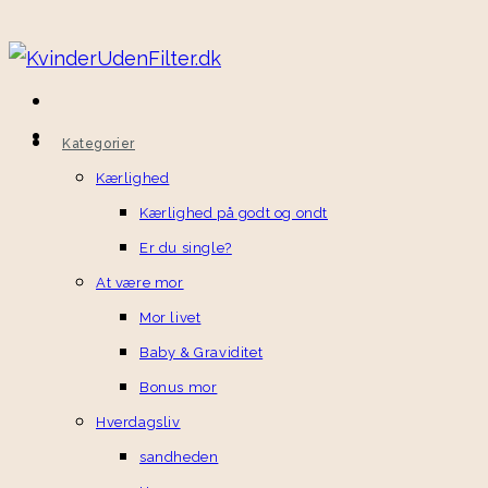
Kategorier
Kærlighed
Kærlighed på godt og ondt
Er du single?
At være mor
Mor livet
Baby & Graviditet
Bonus mor
Hverdagsliv
sandheden