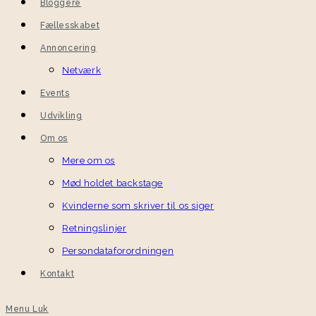
Bloggere
Fællesskabet
Annoncering
Netværk
Events
Udvikling
Om os
Mere om os
Mød holdet backstage
Kvinderne som skriver til os siger
Retningslinjer
Persondataforordningen
Kontakt
Menu
Luk