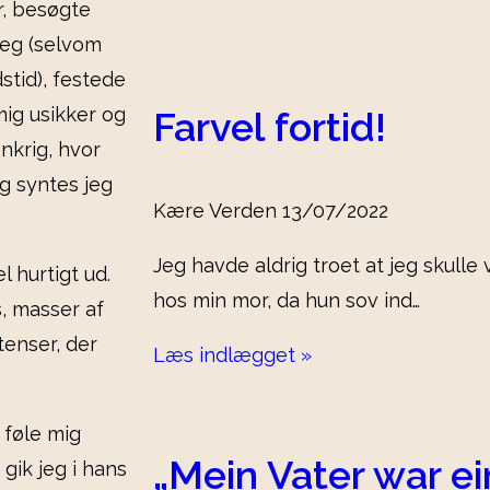
r, besøgte
 jeg (selvom
stid), festede
mig usikker og
Farvel fortid!
nkrig, hvor
g syntes jeg
Kære Verden
13/07/2022
Jeg havde aldrig troet at jeg skulle
 hurtigt ud.
hos min mor, da hun sov ind…
, masser af
enser, der
Læs indlægget »
t føle mig
„Mein Vater war ei
gik jeg i hans