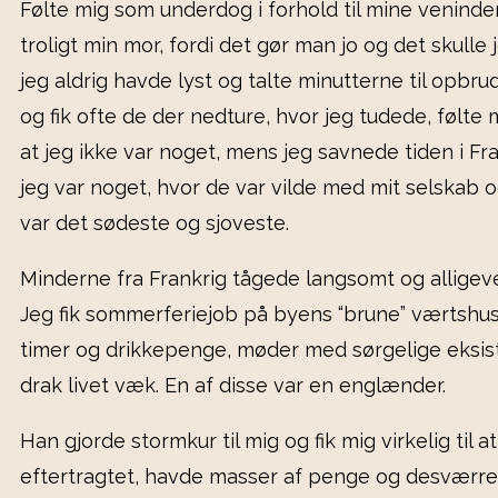
Følte mig som underdog i forhold til mine veninde
troligt min mor, fordi det gør man jo og det skulle
jeg aldrig havde lyst og talte minutterne til opbrud
og fik ofte de der nedture, hvor jeg tudede, følte 
at jeg ikke var noget, mens jeg savnede tiden i Fra
jeg var noget, hvor de var vilde med mit selskab o
var det sødeste og sjoveste.
Minderne fra Frankrig tågede langsomt og alligevel
Jeg fik sommerferiejob på byens “brune” værtshus
timer og drikkepenge, møder med sørgelige eksist
drak livet væk. En af disse var en englænder.
Han gjorde stormkur til mig og fik mig virkelig til a
eftertragtet, havde masser af penge og desværre 