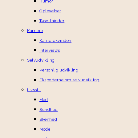
Humor
Oplevelser
Tøse-fnidder
Karriere
Karrierekvinden
Interviews
Selvudvikling
Personlig udvikling
Eksperterne om selvudvikling
Livsstil
Mad
Sundhed
Skønhed
Mode