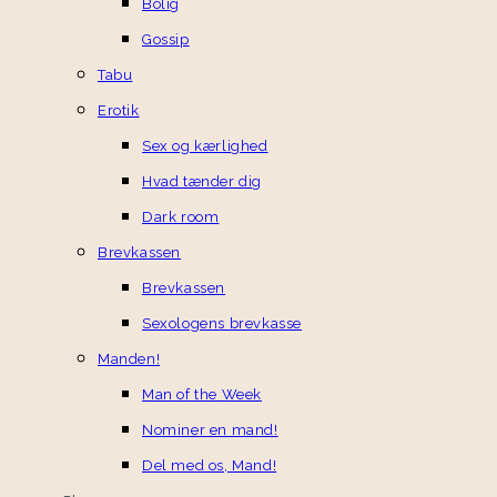
Bolig
Gossip
Tabu
Erotik
Sex og kærlighed
Hvad tænder dig
Dark room
Brevkassen
Brevkassen
Sexologens brevkasse
Manden!
Man of the Week
Nominer en mand!
Del med os, Mand!