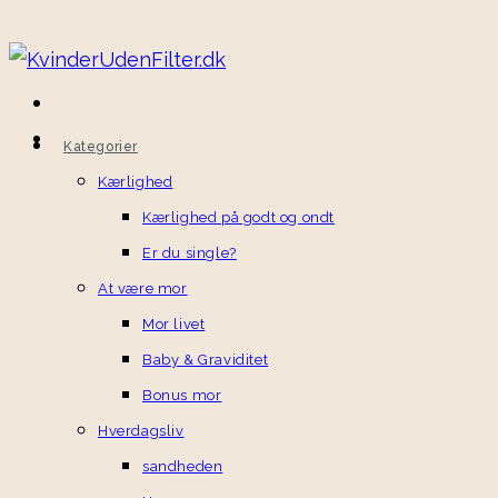
Kategorier
Kærlighed
Kærlighed på godt og ondt
Er du single?
At være mor
Mor livet
Baby & Graviditet
Bonus mor
Hverdagsliv
sandheden