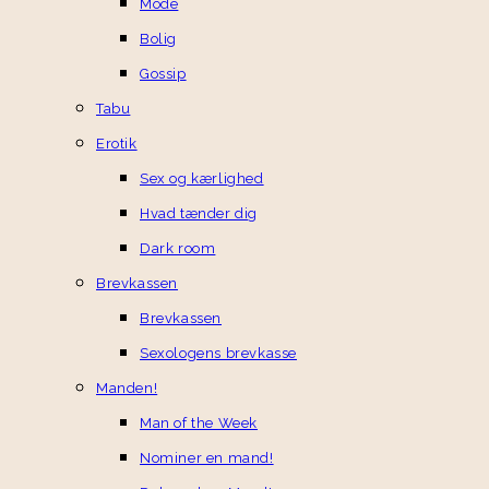
Mode
Bolig
Gossip
Tabu
Erotik
Sex og kærlighed
Hvad tænder dig
Dark room
Brevkassen
Brevkassen
Sexologens brevkasse
Manden!
Man of the Week
Nominer en mand!