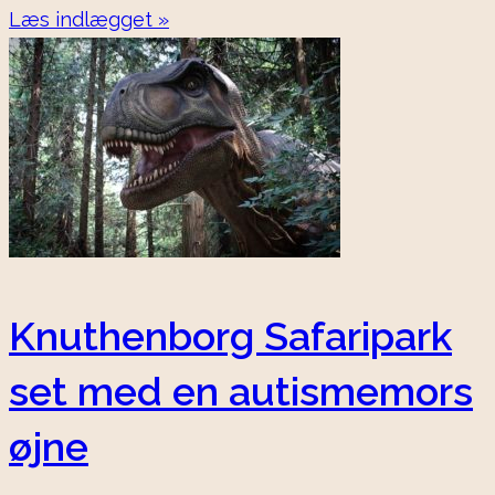
Læs indlægget »
Knuthenborg Safaripark
set med en autismemors
øjne