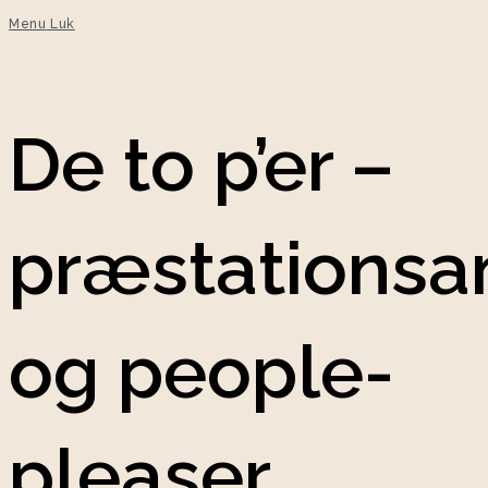
Menu
Luk
De to p’er –
præstationsa
og people-
pleaser