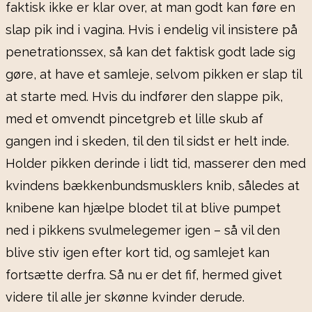
faktisk ikke er klar over, at man godt kan føre en
slap pik ind i vagina. Hvis i endelig vil insistere på
penetrationssex, så kan det faktisk godt lade sig
gøre, at have et samleje, selvom pikken er slap til
at starte med. Hvis du indfører den slappe pik,
med et omvendt pincetgreb et lille skub af
gangen ind i skeden, til den til sidst er helt inde.
Holder pikken derinde i lidt tid, masserer den med
kvindens bækkenbundsmusklers knib, således at
knibene kan hjælpe blodet til at blive pumpet
ned i pikkens svulmelegemer igen – så vil den
blive stiv igen efter kort tid, og samlejet kan
fortsætte derfra. Så nu er det fif, hermed givet
videre til alle jer skønne kvinder derude.