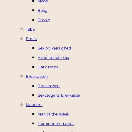
Mode
Bolig
Gossip
Tabu
Erotik
Sex og kærlighed
Hvad tænder dig
Dark room
Brevkassen
Brevkassen
Sexologens brevkasse
Manden!
Man of the Week
Nominer en mand!