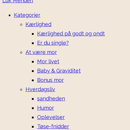
Luk Menuen
Kategorier
Kærlighed
Kærlighed på godt og ondt
Er du single?
At være mor
Mor livet
Baby & Graviditet
Bonus mor
Hverdagsliv
sandheden
Humor
Oplevelser
Tøse-fnidder