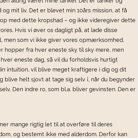
eden aldrig været mine tanker. Det er tanker og
og mit liv. Det er blevet min 10års mission, at få
ort op med dette kropshad – og ikke videregiver dette
ores. Hvis vi øver os dagligt på, at lade disse
el, men som vi ikke giver vores opmærksomhed.
er hopper fra hver eneste sky til sky mere, men
 hver eneste dag, så vil du forholdsvis hurtigt
ntuition, vil blive meget kraftigere i dig og dit
 blive helt sjovt at tage sig selv i, når du begynder
lv. Den indre ro, som bl.a. bliver gevinsten. Den er
 mange rigtig let til at overføre til deres
ngdom, og bestemt ikke med alderdom. Derfor kan