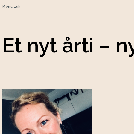
Menu
Luk
Et nyt årti –