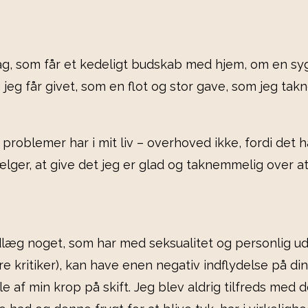
g, som får et kedeligt budskab med hjem, om en s
g jeg får givet, som en flot og stor gave, som jeg ta
n problemer har i mit liv – overhoved ikke, fordi det 
lger, at give det jeg er glad og taknemmelig over a
læg noget, som har med seksualitet og personlig udvi
kritiker), kan have enen negativ indflydelse på din s
le af min krop på skift. Jeg blev aldrig tilfreds med d