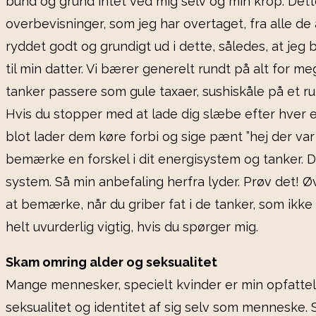
bund og grund intet ved mig selv og min krop. Dette
overbevisninger, som jeg har overtaget, fra alle de 
ryddet godt og grundigt ud i dette, således, at jeg 
til min datter. Vi bærer generelt rundt på alt for me
tanker passere som gule taxaer, sushiskåle på et
Hvis du stopper med at lade dig slæbe efter hver e
blot lader dem køre forbi og sige pænt ”hej der var d
bemærke en forskel i dit energisystem og tanker. Du 
system. Så min anbefaling herfra lyder. Prøv det! Øv
at bemærke, når du griber fat i de tanker, som ikke
helt uvurderlig vigtig, hvis du spørger mig.
Skam omring alder og seksualitet
Mange mennesker, specielt kvinder er min opfattelse
seksualitet og identitet af sig selv som menneske