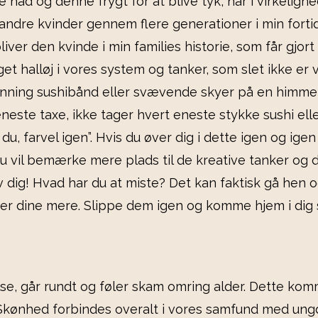
 had og denne frygt for at blive tyk, har i virkeligh
andre kvinder gennem flere generationer i min fortid 
bliver den kvinde i min families historie, som får gj
get halløj i vores system og tanker, som slet ikke er v
 running sushibånd eller svævende skyer på en himm
neste taxe, ikke tager hvert eneste stykke sushi ell
u, farvel igen”. Hvis du øver dig i dette igen og igen
vil bemærke mere plads til de kreative tanker og din i
 dig! Hvad har du at miste? Det kan faktisk gå hen og
 er dine mere. Slippe dem igen og komme hjem i dig se
, går rundt og føler skam omring alder. Dette kommer
. Skønhed forbindes overalt i vores samfund med u