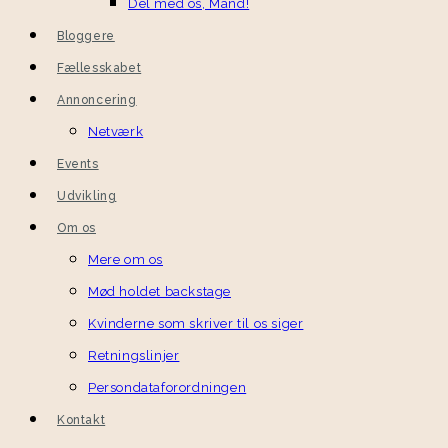
Del med os, Mand!
Bloggere
Fællesskabet
Annoncering
Netværk
Events
Udvikling
Om os
Mere om os
Mød holdet backstage
Kvinderne som skriver til os siger
Retningslinjer
Persondataforordningen
Kontakt