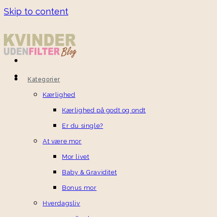
Skip to content
Kategorier
Kærlighed
Kærlighed på godt og ondt
Er du single?
At være mor
Mor livet
Baby & Graviditet
Bonus mor
Hverdagsliv