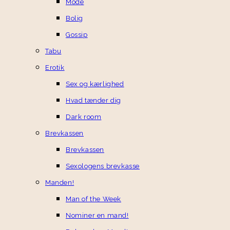
Mode
Bolig
Gossip
Tabu
Erotik
Sex og kærlighed
Hvad tænder dig
Dark room
Brevkassen
Brevkassen
Sexologens brevkasse
Manden!
Man of the Week
Nominer en mand!