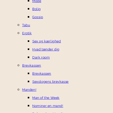
Mode
Bolig
Gossip
Tabu
Erotik
Sex og kærlighed
Hvad tænder dig
Dark room
Brevkassen
Brevkassen
Sexologens brevkasse
Manden!
Man of the Week
Nominer en mand!