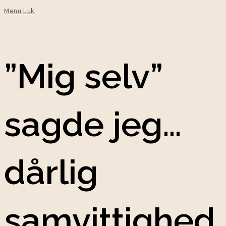
Menu
Luk
”Mig selv”
sagde jeg…
dårlig
samvittighed