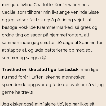
min guru livline Charlotte. Konfirmation hos
Cecilie, som tilhører min livslange veninde Sisse
og jeg satser faktisk også på tid og vejr til at
besøge Roskilde Kræmmermarked, så græs og
ordne ting og sager på hjemmefronten… alt
sammen inden jeg smutter 10 dage til Spanien for
at slappe af, og lade batterierne op med sol,
sommer og sangria 🙂
Travlhed er ikke altid lige fantastisk
, men lige
nu med forår i luften, skønne mennesker,
spændende opgaver og fede oplevelser, så vil jeg
gerne ha travlt!
Jeg elsker også min ”alene tid”, jeg har ikke så