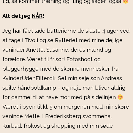
tid, så kommer træning og “ting og sager” også
Alt det jeg
NÅR
!
Jeg har fået lade batterierne de sidste 4 uger ved
at tage i Tivoli og se Rytteriet med mine dejlige
veninder Anette, Susanne, deres mænd og
forældre. Været til frisør! Fotoshoot og
bloggerhygge med de skønne mennesker fra
KvinderUdenFilter.dk. Set min seje søn Andreas
spille håndboldkamp – og nej…, man bliver aldrig
for gammel til at have mor med på sidelinjen
Været i byen til kl. 5 om morgenen med min skøre
veninde Mette. I Frederiksberg svømmehal
Kurbad, frokost og shopping med min søde