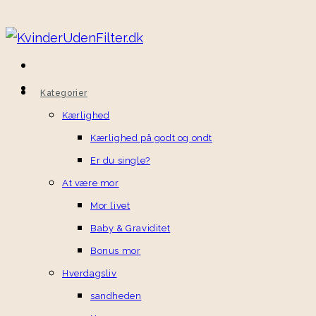
Kategorier
Kærlighed
Kærlighed på godt og ondt
Er du single?
At være mor
Mor livet
Baby & Graviditet
Bonus mor
Hverdagsliv
sandheden