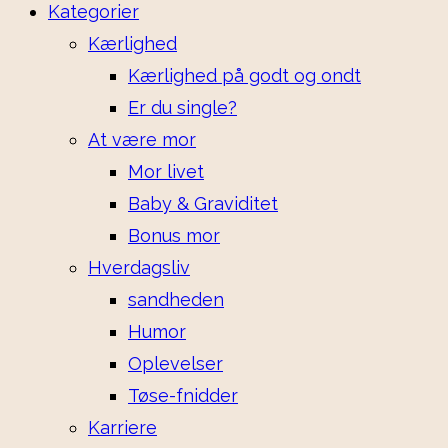
Kategorier
Kærlighed
Kærlighed på godt og ondt
Er du single?
At være mor
Mor livet
Baby & Graviditet
Bonus mor
Hverdagsliv
sandheden
Humor
Oplevelser
Tøse-fnidder
Karriere