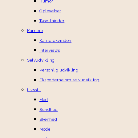
Humor
Oplevelser
Tøse-fnidder
Karriere
Karrierekvinden
Interviews
Selvudvikling
Personlig udvikling
Eksperterne om selvudvikling
Livsstil
Mad
Sundhed
Skønhed
Mode