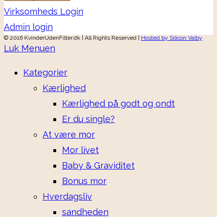
Virksomheds Login
Admin login
© 2016 KvinderUdenFilter.dk | All Rights Reserved |
Hosted by Silicon Valby
Luk Menuen
Kategorier
Kærlighed
Kærlighed på godt og ondt
Er du single?
At være mor
Mor livet
Baby & Graviditet
Bonus mor
Hverdagsliv
sandheden