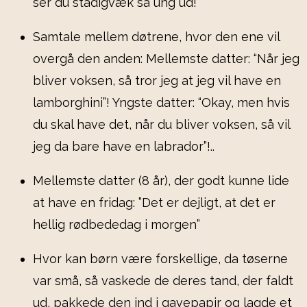
ser du stadigvæk så ung ud!”
Samtale mellem døtrene, hvor den ene vil
overgå den anden: Mellemste datter: “Når jeg
bliver voksen, så tror jeg at jeg vil have en
lamborghini”! Yngste datter: “Okay, men hvis
du skal have det, når du bliver voksen, så vil
jeg da bare have en labrador”!..
Mellemste datter (8 år), der godt kunne lide
at have en fridag: ”Det er dejligt, at det er
hellig rødbededag i morgen”
Hvor kan børn være forskellige, da tøserne
var små, så vaskede de deres tand, der faldt
ud, pakkede den ind i gavepapir og lagde et