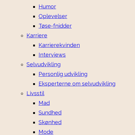
Humor
Oplevelser
Tøse-fnidder
Karriere
Karrierekvinden
Interviews
Selvudvikling
Personlig udvikling
Eksperterne om selvudvikling
Livsstil
Mad
Sundhed
Skønhed
Mode