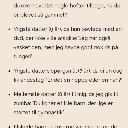
du overhovedet nogle hofter tilbage, nu du
er blevet så gammel?”
Yngste datter (9 år), da hun bøvlede med en
dvd, der ikke ville afspille: ”Jeg har også
vasket den, men jeg havde godt nok ris på
tungen”
Yngste datters spørgsmål (7 år), da vi en dag
fik andesteg: ”Er det en hoppe eller en han?”
Mellemste datter (8 år) til mig, da jeg gik til
zumba: ”Du ligner et lille barn, der lige er
startet til gymnastik”
Elskede bare da tøserne var mindre og de