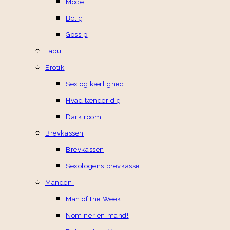
Mode
Bolig
Gossip
Tabu
Erotik
Sex og kærlighed
Hvad tænder dig
Dark room
Brevkassen
Brevkassen
Sexologens brevkasse
Manden!
Man of the Week
Nominer en mand!