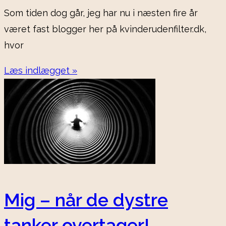
Som tiden dog går, jeg har nu i næsten fire år
været fast blogger her på kvinderudenfilter.dk,
hvor
Læs indlægget »
Mig – når de dystre
tanker overtager!