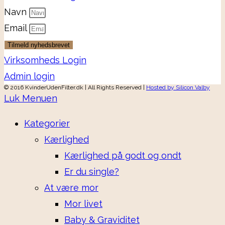
Navn
Email
Tilmeld nyhedsbrevet
Virksomheds Login
Admin login
© 2016 KvinderUdenFilter.dk | All Rights Reserved |
Hosted by Silicon Valby
Luk Menuen
Kategorier
Kærlighed
Kærlighed på godt og ondt
Er du single?
At være mor
Mor livet
Baby & Graviditet