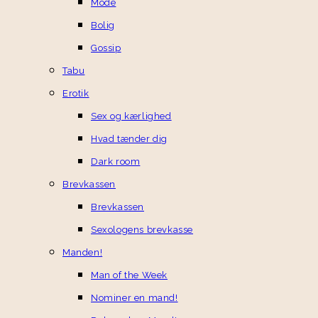
Mode
Bolig
Gossip
Tabu
Erotik
Sex og kærlighed
Hvad tænder dig
Dark room
Brevkassen
Brevkassen
Sexologens brevkasse
Manden!
Man of the Week
Nominer en mand!