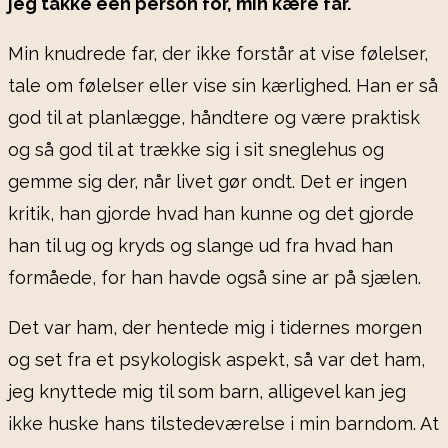
jeg takke een person for, min kære far.
Min knudrede far, der ikke forstår at vise følelser,
tale om følelser eller vise sin kærlighed. Han er så
god til at planlægge, håndtere og være praktisk
og så god til at trække sig i sit sneglehus og
gemme sig der, når livet gør ondt. Det er ingen
kritik, han gjorde hvad han kunne og det gjorde
han til ug og kryds og slange ud fra hvad han
formåede, for han havde også sine ar på sjælen.
Det var ham, der hentede mig i tidernes morgen
og set fra et psykologisk aspekt, så var det ham,
jeg knyttede mig til som barn, alligevel kan jeg
ikke huske hans tilstedeværelse i min barndom. At