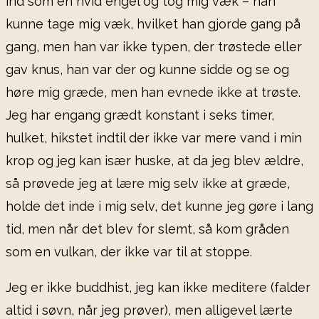
ind som en hvid engel og tog mig væk – han
kunne tage mig væk, hvilket han gjorde gang på
gang, men han var ikke typen, der trøstede eller
gav knus, han var der og kunne sidde og se og
høre mig græde, men han evnede ikke at trøste.
Jeg har engang grædt konstant i seks timer,
hulket, hikstet indtil der ikke var mere vand i min
krop og jeg kan især huske, at da jeg blev ældre,
så prøvede jeg at lære mig selv ikke at græde,
holde det inde i mig selv, det kunne jeg gøre i lang
tid, men når det blev for slemt, så kom gråden
som en vulkan, der ikke var til at stoppe.
Jeg er ikke buddhist, jeg kan ikke meditere (falder
altid i søvn, når jeg prøver), men alligevel lærte