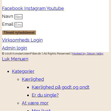
Facebook
Instagram
Youtube
Navn
Email
Tilmeld nyhedsbrevet
Virksomheds Login
Admin login
© 2016 KvinderUdenFilter.dk | All Rights Reserved |
Hosted by Silicon Valby
Luk Menuen
Kategorier
Kærlighed
Kærlighed på godt og ondt
Er du single?
At være mor
Mor livet