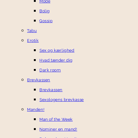
Mode
Bolig
Gossip
Tabu
Erotik
Sex og kærlighed
Hvad tænder dig
Dark room
Brevkassen
Brevkassen
Sexologens brevkasse
Manden!
Man of the Week
Nominer en mand!