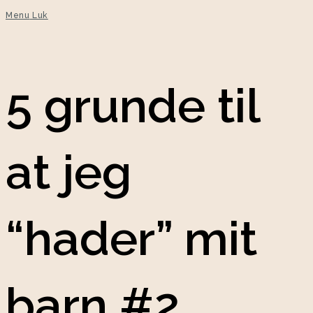
Menu
Luk
5 grunde til
at jeg
“hader” mit
barn #2