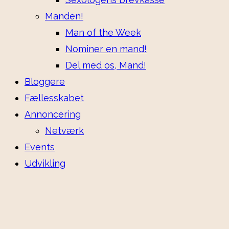
Manden!
Man of the Week
Nominer en mand!
Del med os, Mand!
Bloggere
Fællesskabet
Annoncering
Netværk
Events
Udvikling
Om os
Mere om os
Mød holdet backstage
Kvinderne som skriver til os siger