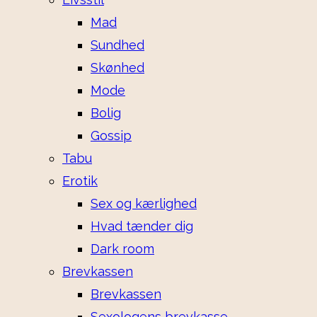
Mad
Sundhed
Skønhed
Mode
Bolig
Gossip
Tabu
Erotik
Sex og kærlighed
Hvad tænder dig
Dark room
Brevkassen
Brevkassen
Sexologens brevkasse