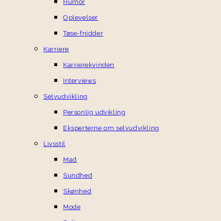
Humor
Oplevelser
Tøse-fnidder
Karriere
Karrierekvinden
Interviews
Selvudvikling
Personlig udvikling
Eksperterne om selvudvikling
Livsstil
Mad
Sundhed
Skønhed
Mode