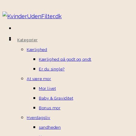
Kategorier
Kærlighed
Kærlighed på godt og ondt
Er du single?
At være mor
Mor livet
Baby & Graviditet
Bonus mor
Hverdagsliv
sandheden