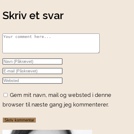
Skriv et svar
Comment
Enter
your
Enter
name
your
Enter
or
email
your
Gem mit navn, mail og websted i denne
username
address
website
browser til næste gang jeg kommenterer.
to
to
URL
comment
comment
(optional)