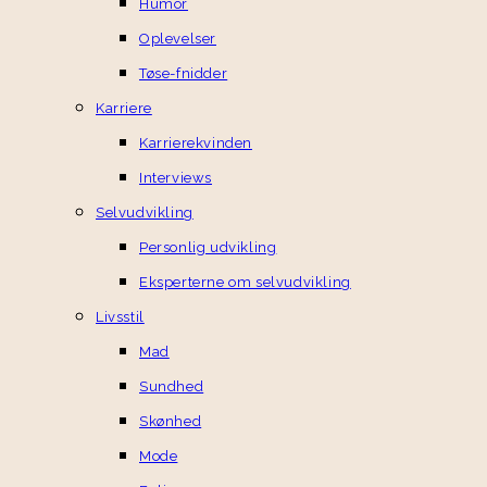
Humor
Oplevelser
Tøse-fnidder
Karriere
Karrierekvinden
Interviews
Selvudvikling
Personlig udvikling
Eksperterne om selvudvikling
Livsstil
Mad
Sundhed
Skønhed
Mode