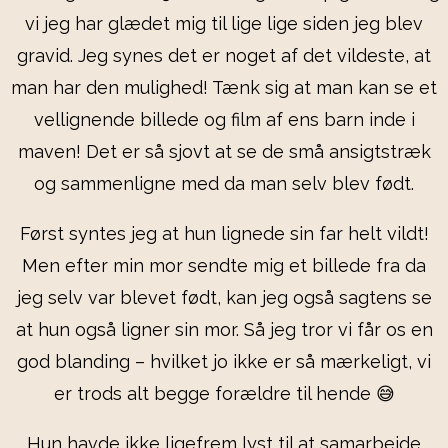
vi jeg har glædet mig til lige lige siden jeg blev
gravid. Jeg synes det er noget af det vildeste, at
man har den mulighed! Tænk sig at man kan se et
vellignende billede og film af ens barn inde i
maven! Det er så sjovt at se de små ansigtstræk
og sammenligne med da man selv blev født.
Først syntes jeg at hun lignede sin far helt vildt!
Men efter min mor sendte mig et billede fra da
jeg selv var blevet født, kan jeg også sagtens se
at hun også ligner sin mor. Så jeg tror vi får os en
god blanding – hvilket jo ikke er så mærkeligt, vi
er trods alt begge forældre til hende 😅
Hun havde ikke ligefrem lyst til at samarbejde