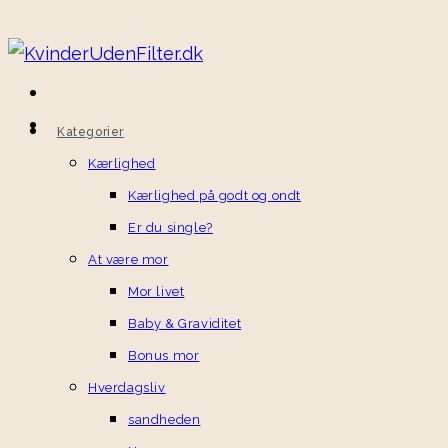
Skip
to
content
Kategorier
Kærlighed
Kærlighed på godt og ondt
Er du single?
At være mor
Mor livet
Baby & Graviditet
Bonus mor
Hverdagsliv
sandheden