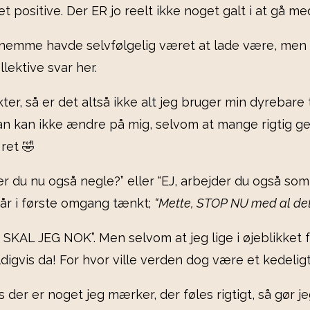
det positive. Der ER jo reelt ikke noget galt i at gå
t nemme havde selvfølgelig været at lade være, men 
llektive svar her.
ter, så er det altså ikke alt jeg bruger min dyrebare
n kan ikke ændre på mig, selvom at mange rigtig gerne
 ret 🤣
er du nu også negle?” eller “EJ, arbejder du også 
får i første omgang tænkt;
“Mette, STOP NU med al det d
SKAL JEG NOK”. Men selvom at jeg lige i øjeblikket får
digvis da! For hvor ville verden dog være et kedeligt
is der er noget jeg mærker, der føles rigtigt, så gør je