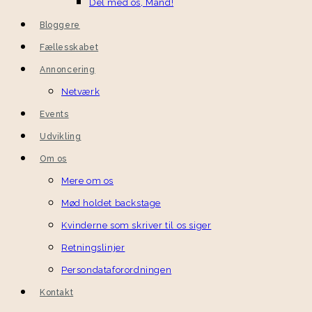
Del med os, Mand!
Bloggere
Fællesskabet
Annoncering
Netværk
Events
Udvikling
Om os
Mere om os
Mød holdet backstage
Kvinderne som skriver til os siger
Retningslinjer
Persondataforordningen
Kontakt