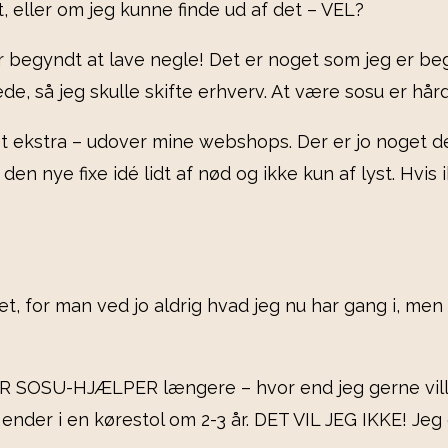
t, eller om jeg kunne finde ud af det – VEL?
er begyndt at lave negle! Det er noget som jeg er beg
de, så jeg skulle skifte erhverv. At være sosu er hår
et ekstra – udover mine webshops. Der er jo noget 
 nye fixe idé lidt af nød og ikke kun af lyst. Hvis ik
t, for man ved jo aldrig hvad jeg nu har gang i, men 
ER SOSU-HJÆLPER længere – hvor end jeg gerne ville. 
 ender i en kørestol om 2-3 år. DET VIL JEG IKKE! Jeg