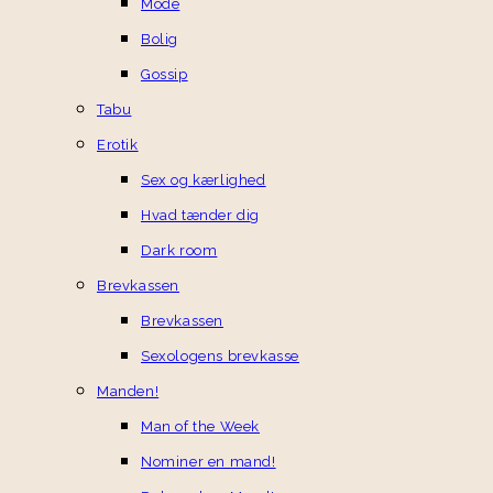
Mode
Bolig
Gossip
Tabu
Erotik
Sex og kærlighed
Hvad tænder dig
Dark room
Brevkassen
Brevkassen
Sexologens brevkasse
Manden!
Man of the Week
Nominer en mand!