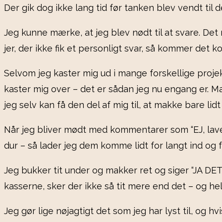
Der gik dog ikke lang tid før tanken blev vendt til 
Jeg kunne mærke, at jeg blev nødt til at svare. De
jer, der ikke fik et personligt svar, så kommer det ko
Selvom jeg kaster mig ud i mange forskellige projek
kaster mig over – det er sådan jeg nu engang er. Ma
jeg selv kan få den del af mig til, at makke bare lidt
Når jeg bliver mødt med kommentarer som “EJ, lav
dur – så lader jeg dem komme lidt for langt ind og 
Jeg bukker tit under og makker ret og siger “JA DET 
kasserne, sker der ikke så tit mere end det – og hel
Jeg gør lige nøjagtigt det som jeg har lyst til, og hv